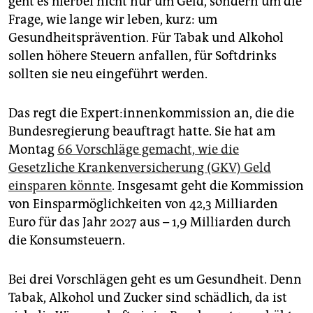
geht es hierbei nicht nur um Geld, sondern um die
epaper login
Frage, wie lange wir leben, kurz: um
Gesundheitsprävention. Für Tabak und Alkohol
sollen höhere Steuern anfallen, für Softdrinks
sollten sie neu eingeführt werden.
Das regt die Ex­per­t:in­nen­kom­mis­si­on an, die die
Bundesregierung beauftragt hatte. Sie hat am
Montag
66 Vorschläge gemacht, wie die
Gesetzliche Krankenversicherung (GKV) Geld
einsparen könnte
. Insgesamt geht die Kommission
von Einsparmöglichkeiten von 42,3 Milliarden
Euro für das Jahr 2027 aus – 1,9 Milliarden durch
die Konsumsteuern.
Bei drei Vorschlägen geht es um Gesundheit. Denn
Tabak, Alkohol und Zucker sind schädlich, da ist