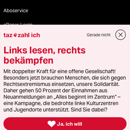
Aboservice
ePaper Login
taz
zahl ich
Gerade nicht

Downloads für Abonnierende
Links lesen, rechts
bekämpfen
© 2026 taz Verlags und Vertriebs GmbH
Mit doppelter Kraft für eine offene Gesellschaft!
Alle Rechte vorbehalten. Bei rechtlichen Fragen oder für Genehmigungen
wenden Sie sich bitte an
lizenzen@taz.de
Besonders jetzt brauchen Menschen, die sich gegen
Rechtsextremismus einsetzen, unsere Solidarität.
Daher gehen 50 Prozent der Einnahmen aus
Feedback
Redaktionsstatut
Kommune-Richtlinien
KI-
Neuanmeldungen an „Alles beginnt im Zentrum“ –
eine Kampagne, die bedrohte linke Kulturzentren
Leitlinie
Informant
Datenschutz
Impressum
AGB
und Jugendorte unterstützt. Sind Sie dabei?
Seitenwende
Einwilligungen widerrufen (Ads)

Ja, ich will