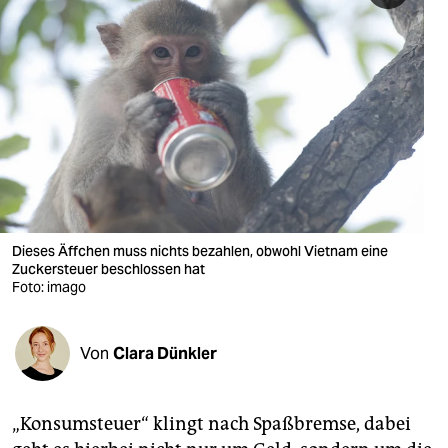
berlin
nord
wahrheit
verlag
verlag
veranstaltungen
Dieses Äffchen muss nichts bezahlen, obwohl Vietnam eine
shop
Zuckersteuer beschlossen hat
Foto: imago
fragen & hilfe
unterstützen
Von
Clara Dünkler
abo
genossenschaft
„Konsumsteuer“ klingt nach Spaßbremse, dabei