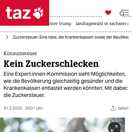

taz zahl ich
nahost-konflikt
usa unter trump
landtagswahl in sachsen-an

taz zahl ich
nd
Zuckersteuer: Eine Idee, die Krankenkassen sowie der Bevölkerun
taz zahl ich
themen
Konsumsteuer
Kein Zuckerschlecken
politik
Eine Expert:innen-Kommission sieht Möglichkeiten,
öko
wie die Bevölkerung gleichzeitig gesünder und die
Krankenkassen entlastet werden könnten. Mit dabei:
gesellschaft
die Zuckersteuer.
kultur
31.3.2026
20:01 Uhr
teilen
sport