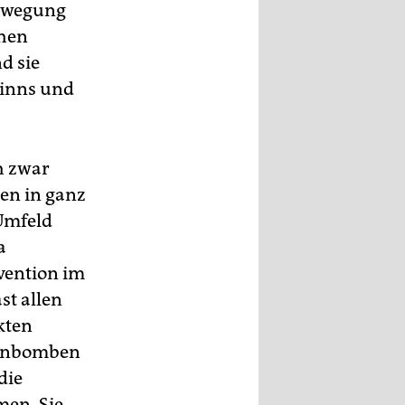
Bewegung
chen
d sie
sinns und
h zwar
hen in ganz
 Umfeld
a
rvention im
st allen
kten
menbomben
die
men. Sie