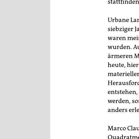
stattfinde
Urbane Lan
siebziger 
waren mei
wurden. Au
ärmeren Me
heute, hie
materieller
Herausfor
entstehen,
werden, so
anders erle
Marco Cla
Quadratmet