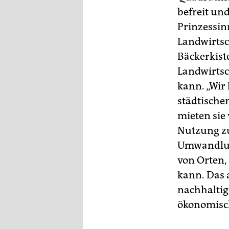
befreit un
Prinzessinn
Landwirtsc
Bäckerkist
Landwirtsc
kann. „Wir
städtische
mieten sie
Nutzung zu
Umwandlung
von Orten
kann. Das 
nachhaltig
ökonomisch