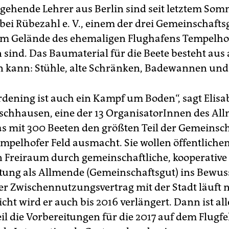
gehende Lehrer aus Berlin sind seit letztem So
bei Rübezahl e. V., einem der drei Gemeinschafts
em Gelände des ehemaligen Flughafens Tempelho
 sind. Das Baumaterial für die Beete besteht aus 
 kann: Stühle, alte Schränken, Badewannen und
dening ist auch ein Kampf um Boden“, sagt Elisa
chhausen, eine der 13 OrganisatorInnen des Al
as mit 300 Beeten den größten Teil der Gemeinsc
mpelhofer Feld ausmacht. Sie wollen öffentliche
n Freiraum durch gemeinschaftliche, kooperativ
tung als Allmende (Gemeinschaftsgut) ins Bewus
er Zwischennutzungsvertrag mit der Stadt läuft n
eicht wird er auch bis 2016 verlängert. Dann ist al
il die Vorbereitungen für die 2017 auf dem Flugfe