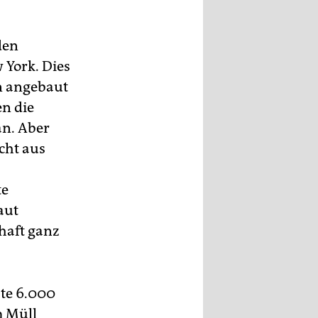
den
 York. Dies
n angebaut
n die
an. Aber
cht aus
te
aut
haft ganz
te 6.000
m Müll