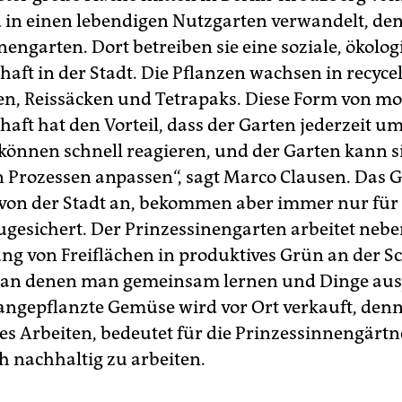
d in einen lebendigen Nutzgarten verwandelt, de
engarten. Dort betreiben sie eine soziale, ökolog
haft in der Stadt. Die Pflanzen wachsen in recyce
en, Reissäcken und Tetrapaks. Diese Form von mo
haft hat den Vorteil, dass der Garten jederzeit u
 können schnell reagieren, und der Garten kann s
n Prozessen anpassen“, sagt Marco Clausen. Das 
 von der Stadt an, bekommen aber immer nur für 
gesichert. Der Prinzessinengarten arbeitet nebe
 von Freiflächen in produktives Grün an der S
, an denen man gemeinsam lernen und Dinge aus
angepflanzte Gemüse wird vor Ort verkauft, den
es Arbeiten, bedeutet für die Prinzessinnengärt
 nachhaltig zu arbeiten.