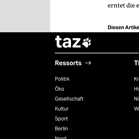
erntet die 
Diesen Artikel
taz

Ressorts
T
Politik
Kr
Öko
Hi
Gesellschaft
N
Kultur
W
Sport
Berlin
Nord