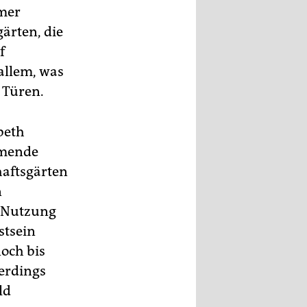
mmer
gärten, die
f
allem, was
 Türen.
beth
lmende
haftsgärten
n
e Nutzung
stsein
och bis
lerdings
ld