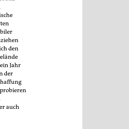
n
ische
lten
biler
mziehen
ich den
Gelände
ein Jahr
n der
chaffung
probieren
n
ner auch