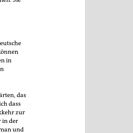
Deutsche
 können
en in
en
ärten, das
ich dass
kkehr zur
 in der
Roman und