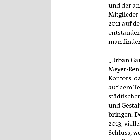
epaper login
und der an
Mitglieder 
2011 auf d
entstanden
man finden
„Urban Gar
Meyer-Rens
Kontors, d
auf dem Te
städtische
und Gestal
bringen. D
2013, viell
Schluss, we