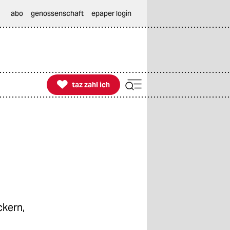
abo
genossenschaft
epaper login

taz zahl ich
taz zahl ich
ckern,