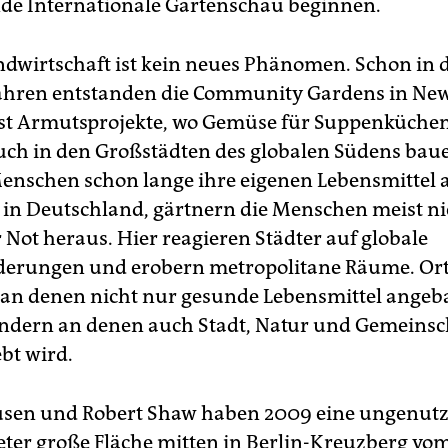
nde Internationale Gartenschau beginnen.
dwirtschaft ist kein neues Phänomen. Schon in 
Jahren entstanden die Community Gardens in New
st Armutsprojekte, wo Gemüse für Suppenküche
ch in den Großstädten des globalen Südens baue
nschen schon lange ihre eigenen Lebensmittel 
r in Deutschland, gärtnern die Menschen meist ni
 Not heraus. Hier reagieren Städter auf globale
derungen und erobern metropolitane Räume. Or
 an denen nicht nur gesunde Lebensmittel angeb
ndern an denen auch Stadt, Natur und Gemeinsc
bt wird.
usen und Robert Shaw haben 2009 eine ungenutz
er große Fläche mitten in Berlin-Kreuzberg vo