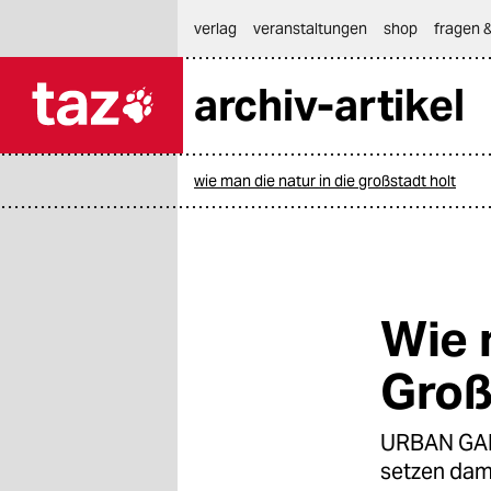
hautnavigation anspringen
hauptinhalt anspringen
footer anspringen
verlag
veranstaltungen
shop
fragen &
archiv-artikel

taz zahl ich
taz zahl ich
wie man die natur in die großstadt holt
themen
politik
öko
Wie 
gesellschaft
Groß
kultur
URBAN GARD
sport
setzen dam