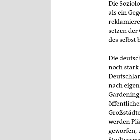
Die Soziol
als ein Ge
reklamiere
setzen der
des selbst
Die deutsc
noch stark
Deutschlan
nach eigen
Gardening,
öffentlich
Großstädten
werden Pl
geworfen, 
Stadtverwa