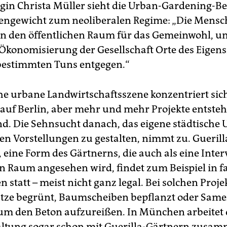
ogin Christa Müller sieht die Urban-Gardening-
gengewicht zum neoliberalen Regime: „Die Mens
n den öffentlichen Raum für das Gemeinwohl, un
 Ökonomisierung der Gesellschaft Orte des Eigen
 bestimmten Tuns entgegen.“
he urbane Landwirtschaftsszene konzentriert sic
 auf Berlin, aber mehr und mehr Projekte entste
d. Die Sehnsucht danach, das eigene städtische
en Vorstellungen zu gestalten, nimmt zu. Guerill
 eine Form des Gärtnerns, die auch als eine Inte
en Raum angesehen wird, findet zum Beispiel in fa
 statt – meist nicht ganz legal. Bei solchen Proje
ätze begrünt, Baumscheiben bepflanzt oder Sa
um den Beton aufzureißen. In München arbeitet 
ltung sogar schon mit Guerilla-Gärtnern zusam