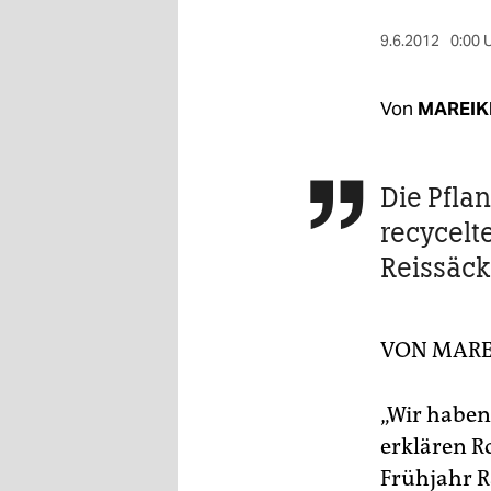
berlin
9.6.2012
0:00 
nord
wahrheit
Von
MAREIK
verlag
Die Pfla

verlag
recycelt
veranstaltungen
Reissäck
shop
fragen & hilfe
VON
MARE
unterstützen
abo
„Wir haben
erklären R
genossenschaft
Frühjahr R