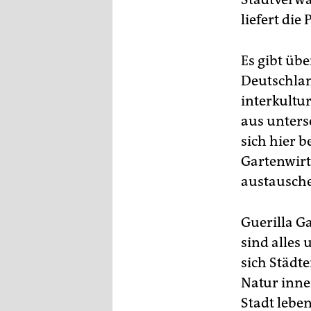
liefert die
Es gibt übe
Deutschlan
interkultu
aus unters
sich hier 
Gartenwirt
austausch
Guerilla G
sind alles
sich Städt
Natur inne
Stadt lebe