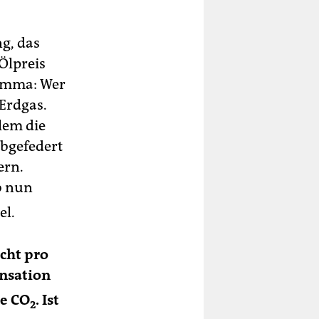
g, das
Ölpreis
lemma: Wer
Erdgas.
lem die
abgefedert
ern.
b nun
el.
cht pro
nsation
ne CO
. Ist
2