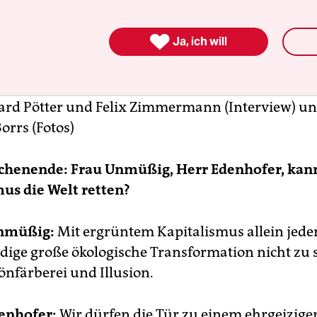

Ja, ich will
rd Pötter
und
Felix Zimmermann
(Interview) u
Borrs
(Fotos)
chenende: Frau Unmüßig, Herr Edenhofer, kan
us die Welt retten?
nmüßig:
Mit ergrüntem Kapitalismus allein jedenf
dige große ökologische Transformation nicht zu 
önfärberei und Illusion.
enhofer:
Wir dürfen die Tür zu einem ehrgeizige