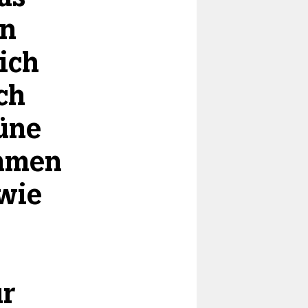
en
 ich
ch
rüne
mmen
 wie
ür