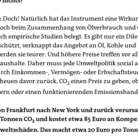
o nichts?
:
Doch! Natürlich hat das Instrument eine Wirkun
 doch beim Zusammenhang von Ölverbrauch und 
rch empirische Studien belegt. Es gibt nur ein Di
schützt, verknappt das Angebot an Öl, Kohle und 
rden sie teurer. Und höhere Preise treffen vor al
ushalte. Daher muss jede Umweltpolitik sozial 
rch Einkommen-, Vermögen- oder Erbschaftsteu
scheuen davor zurück, CO
einen Preis zu geben, o
2
ern oder einen funktionierenden Emissionshand
on Frankfurt nach New York und zurück verursa
6 Tonnen CO
und kostet etwa 85 Euro an Kompe
2
mweltschäden. Das macht etwa 20 Euro pro Ton