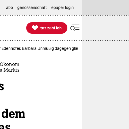
abo
genossenschaft
epaper login

taz zahl ich
taz zahl ich
denhofer. Barbara Unmüßig dagegen glaubt: Die Macht des Markts wird d
r Ökonom
s Markts
s
t dem
as