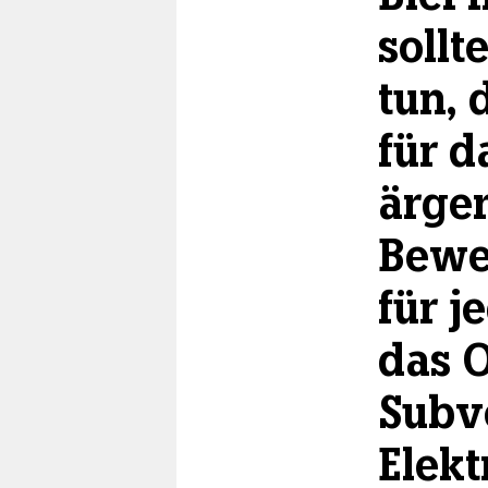
berlin
sollt
nord
tun, 
wahrheit
für 
verlag
ärger
verlag
veranstaltungen
Bewe
shop
für j
fragen & hilfe
das 
unterstützen
Subv
abo
Elekt
genossenschaft