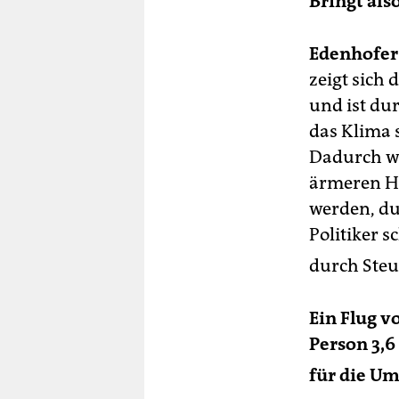
Bringt als
Edenhofer
zeigt sich
und ist du
das Klima 
Dadurch we
ärmeren Ha
werden, du
Politiker 
durch Steu
Ein Flug v
Person 3,
für die U