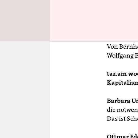
Von
Bernha
Wolfgang 
taz.am wo
Kapitalism
Barbara U
die notwen
Das ist Sch
Ottmar Ed