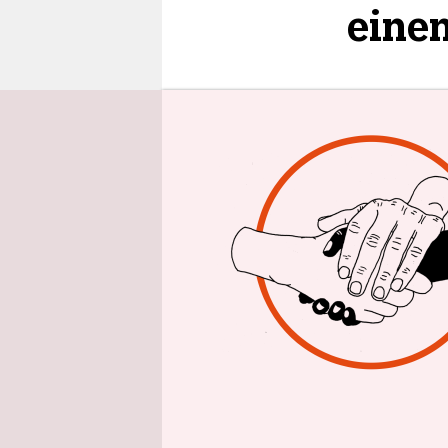
epaper login
einen
17.9.2016
0:00