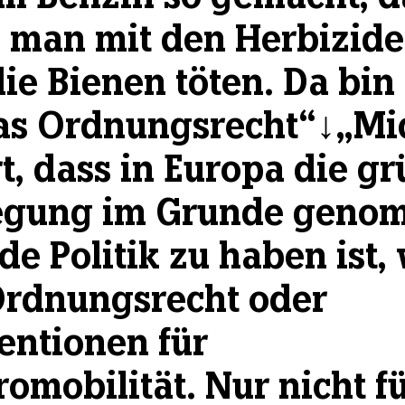
e man mit den Herbizid
die Bienen töten. Da bin
das Ordnungsrecht“↓„Mi
t, dass in Europa die g
gung im Grunde geno
ede Politik zu haben ist,
Ordnungsrecht oder
entionen für
romobilität. Nur nicht f