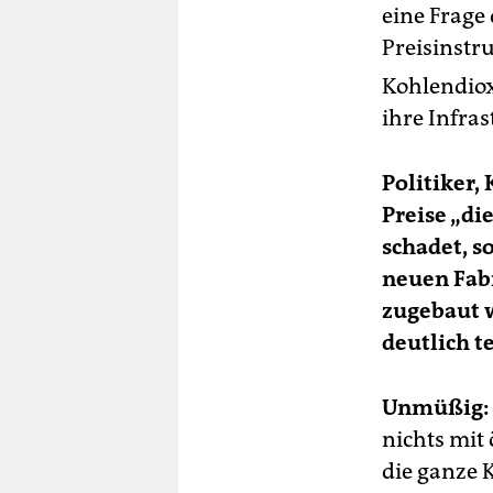
eine Frage
Preisinstr
Kohlendiox
ihre Infras
Politiker,
Preise „di
schadet, s
neuen Fabr
zugebaut 
deutlich t
Unmüßig:
nichts mit
die ganze 