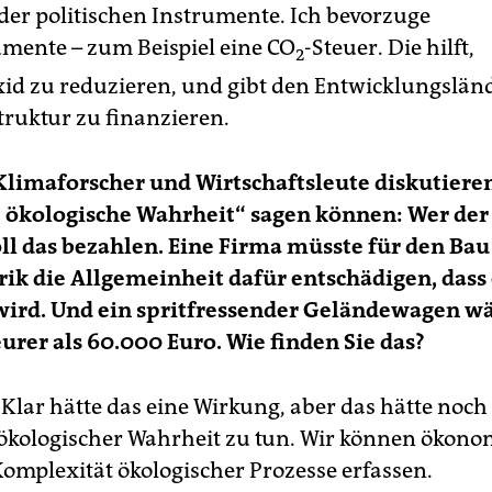
 der politischen Instrumente. Ich bevorzuge
umente – zum Beispiel eine CO
-Steuer. Die hilft,
2
id zu reduzieren, und gibt den Entwicklungslän
truktur zu finanzieren.
 Klimaforscher und Wirtschaftsleute diskutiere
e ökologische Wahrheit“ sagen können: Wer de
oll das bezahlen. Eine Firma müsste für den Bau
ik die Allgemeinheit dafür entschädigen, dass
wird. Und ein spritfressender Geländewagen w
eurer als 60.000 Euro. Wie finden Sie das?
Klar hätte das eine Wirkung, aber das hätte noch
 ökologischer Wahrheit zu tun. Wir können ökono
Komplexität ökologischer Prozesse erfassen.