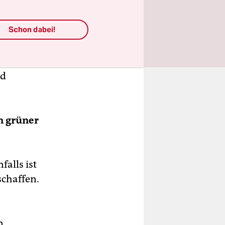
Unmüßig im
Gespräch mit Ottmar
Edenhofer
Schon dabei!
nd
n grüner
alls ist
schaffen.
n