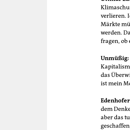
Klimaschut
verlieren. 
Märkte müs
werden. Da
fragen, ob 
Unmüßig:
Kapitalismu
das Überw
ist mein M
Edenhofer
dem Denken
aber das t
geschaffen,