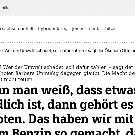
 hilfe
n sachsen-anhalt
hybrider krieg
jemen
ceuta
hitze
l Wer der Umwelt schadet, soll dafür zahlen – sagt der Ökonom Ottmar E
 Wer der Umwelt schadet, soll dafür zahlen – sagt de
hofer. Barbara Unmüßig dagegen glaubt: Die Macht de
t nicht retten
n man weiß, dass etwa
lich ist, dann gehört es
oten. Das haben wir mi
im Benzin so gemacht, d