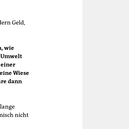
dern Geld,
n, wie
r Umwelt
 einer
 eine Wiese
äre dann
 lange
misch nicht