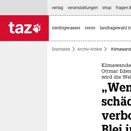
hautnavigation anspringen
hauptinhalt anspringen
footer anspringen
verlag
veranstaltungen
shop
fragen &
niedrigwasser
rente
landtagswahl i

taz zahl ich
taz zahl ich
Startseite
Archiv-Artikel
Klimawande
themen
politik
Klimawandel
Ottmar Eden
wird die Wel
öko
„Wen
gesellschaft
schäd
kultur
verb
sport
Blei 