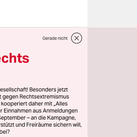
teilen
Gerade nicht
echts
esellschaft! Besonders jetzt
rt gegen Rechtsextremismus
„Es wird ja gar nicht
z kooperiert daher mit „Alles
richtig gestritten über
ller Einnahmen aus Anmeldungen
die richtigen Wege zu
. September – an die Kampagne,
Klimaschutz,
Armutsbekämpfung
rstützt und Freiräume sichern will,
und Artenvielfalt“,
bei?
sagt Barbara