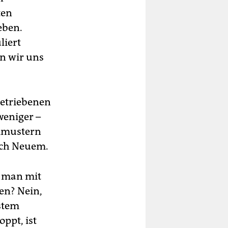
ten
eben.
liert
en wir uns
getriebenen
weniger –
mmustern
nach Neuem.
n man mit
en? Nein,
ystem
ppt, ist