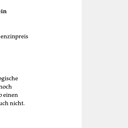
ein
Benzinpreis
ogische
 noch
o einen
ch nicht.