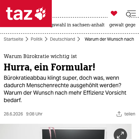

taz zahl ich
hitze
surfen
landtagswahl in sachsen-anhalt
gewalt gegen

taz zahl ich
Startseite
Politik
Deutschland
Warum der Wunsch nach Bür
taz zahl ich
themen
Warum Bürokratie wichtig ist
Hurra, ein Formular!
politik
Bürokratieabbau klingt super, doch was, wenn
öko
dadurch Menschenrechte ausgehöhlt werden?
Warum der Wunsch nach mehr Effizienz Vorsicht
gesellschaft
bedarf.
kultur
28.6.2026
9:08 Uhr
teilen
sport