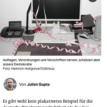
berlin
nord
wahrheit
verlag
verlag
veranstaltungen
Auflagen, Verordnungen und Vorschriften nerven, schützen aber
shop
unsere Demokratie
Foto: Heinrich Holtgreve/Ostkreuz
fragen & hilfe
unterstützen
Von
Julien Gupta
abo
genossenschaft
Es gibt wohl kein plakativeres Beispiel für die