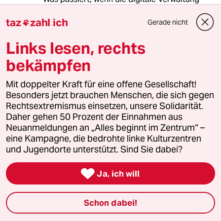
gehackt wird - genau, gar nichts mehr
taz
zahl ich
Gerade nicht

( Beispiele dafür gibt es bereits).
Links lesen, rechts
Die Wahrheit ist, trotz aller Selbstoptinierung
bekämpfen
wird der Mensch kein digitales Wesen.
Mit doppelter Kraft für eine offene Gesellschaft!
Natürlich werden bereits Versuche
Besonders jetzt brauchen Menschen, die sich gegen
unternommen indem das Selbstbild per
Rechtsextremismus einsetzen, unsere Solidarität.
Fotoshop geschönt wird und auch bei Alter
Daher gehen 50 Prozent der Einnahmen aus
und allem anderen dreist gelogen wird.
Neuanmeldungen an „Alles beginnt im Zentrum“ –
eine Kampagne, die bedrohte linke Kulturzentren
Ist das eine Perspektive?
und Jugendorte unterstützt. Sind Sie dabei?
Was genau heißt das eigentlich, wenn die neue

baden württembergische Regierung
Ja, ich will
„dereguliert“ - nichts Grünes - fürchte ich?!
Schon dabei!