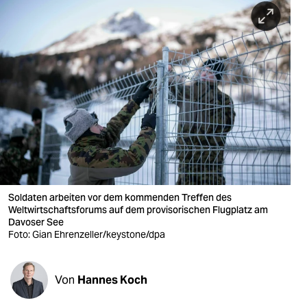
berlin
nord
wahrheit
verlag
verlag
veranstaltungen
shop
Soldaten arbeiten vor dem kommenden Treffen des
fragen & hilfe
Weltwirtschaftsforums auf dem provisorischen Flugplatz am
Davoser See
unterstützen
Foto: Gian Ehrenzeller/keystone/dpa
abo
Von
Hannes Koch
genossenschaft