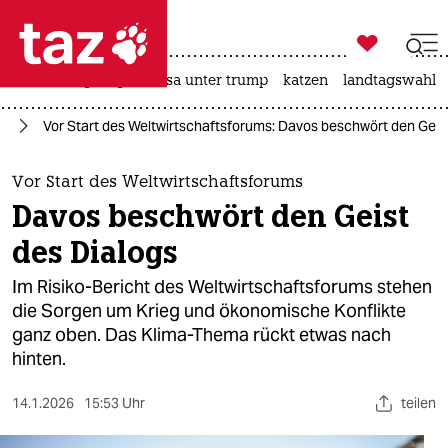

taz zahl ich
hitze
bergsteigen
usa unter trump
katzen
landtagswahl i

taz zahl ich
ie
Vor Start des Weltwirtschaftsforums: Davos beschwört den Geis
taz zahl ich
themen
Vor Start des Weltwirtschaftsforums
Davos beschwört den Geist
politik
des Dialogs
öko
Im Risiko-Bericht des Weltwirtschaftsforums stehen
die Sorgen um Krieg und ökonomische Konflikte
gesellschaft
ganz oben. Das Klima-Thema rückt etwas nach
hinten.
kultur
sport
14.1.2026
15:53 Uhr
teilen