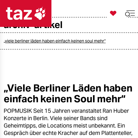

taz zahl ich
archiv-artikel

taz zahl ich
taz zahl ich
„viele berliner läden haben einfach keinen soul mehr“
themen
politik
öko
„Viele Berliner Läden haben
einfach keinen Soul mehr“
gesellschaft
POPMUSIK Seit 15 Jahren veranstaltet Ran Huber
kultur
Konzerte in Berlin. Viele seiner Bands sind
sport
Geheimtipps, die Locations meist unbekannt. Ein
Gespräch über echte Kracher auf dem Plattenteller,