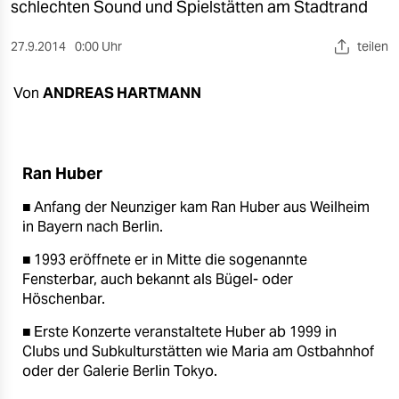
berlin
schlechten Sound und Spielstätten am Stadtrand
nord
27.9.2014
0:00 Uhr
teilen
wahrheit
Von
ANDREAS HARTMANN
verlag
verlag
Ran Huber
veranstaltungen
■ Anfang der Neunziger kam Ran Huber aus Weilheim
shop
in Bayern nach Berlin.
■ 1993 eröffnete er in Mitte die sogenannte
fragen & hilfe
Fensterbar, auch bekannt als Bügel- oder
unterstützen
Höschenbar.
■ Erste Konzerte veranstaltete Huber ab 1999 in
abo
Clubs und Subkulturstätten wie Maria am Ostbahnhof
genossenschaft
oder der Galerie Berlin Tokyo.