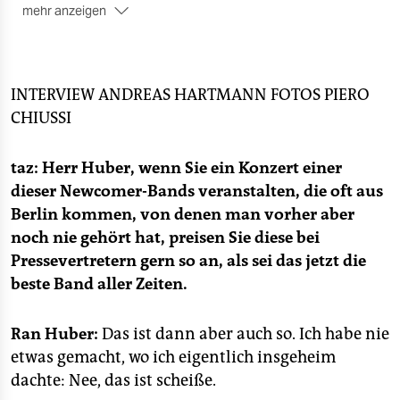
epaper login
mehr anzeigen
■ Bis heute hat Ran Huber mit seiner Agentur Am
Start über 1.000 Konzerte in Berlin veranstaltet,
darunter Acts wie Masha Qrella oder Ja, Panik.
INTERVIEW
ANDREAS HARTMANN
FOTOS
PIERO
■ Mitte September gewann er den nationalen
CHIUSSI
Spielstättenprogrammpreis, mit dem herausragende
Livemusikprogramme gewürdigt werden.
taz: Herr Huber, wenn Sie ein Konzert einer
■ Eine Ran-Huber-Produktion mit den Bands Safi und
dieser Newcomer-Bands veranstalten, die oft aus
Mondo Fumatore findet am 27. September im Club
Berlin kommen, von denen man vorher aber
Ausland statt.
noch nie gehört hat, preisen Sie diese bei
Pressevertretern gern so an, als sei das jetzt die
beste Band aller Zeiten.
Ran Huber:
Das ist dann aber auch so. Ich habe nie
etwas gemacht, wo ich eigentlich insgeheim
dachte: Nee, das ist scheiße.