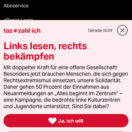
Aboservice
ePaper Login
taz
zahl ich
Gerade nicht

Downloads für Abonnierende
Links lesen, rechts
bekämpfen
© 2026 taz Verlags und Vertriebs GmbH
Mit doppelter Kraft für eine offene Gesellschaft!
Alle Rechte vorbehalten. Bei rechtlichen Fragen oder für Genehmigungen
wenden Sie sich bitte an
lizenzen@taz.de
Besonders jetzt brauchen Menschen, die sich gegen
Rechtsextremismus einsetzen, unsere Solidarität.
Daher gehen 50 Prozent der Einnahmen aus
Feedback
Redaktionsstatut
Kommune-Richtlinien
KI-
Neuanmeldungen an „Alles beginnt im Zentrum“ –
eine Kampagne, die bedrohte linke Kulturzentren
Leitlinie
Informant
Datenschutz
Impressum
AGB
und Jugendorte unterstützt. Sind Sie dabei?
Seitenwende
Einwilligungen widerrufen (Ads)

Ja, ich will