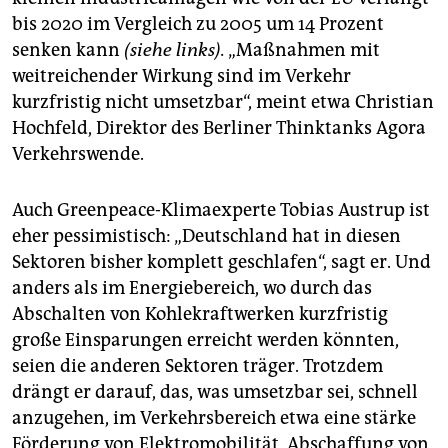
berlin
bis 2020 im Vergleich zu 2005 um 14 Prozent
nord
senken kann
(siehe links).
„Maßnahmen mit
weitreichender Wirkung sind im Verkehr
wahrheit
kurzfristig nicht umsetzbar“, meint etwa Christian
Hochfeld, Direktor des Berliner Thinktanks Agora
verlag
Verkehrswende.
verlag
Auch Greenpeace-Klimaexperte Tobias Austrup ist
veranstaltungen
eher pessimistisch: „Deutschland hat in diesen
shop
Sektoren bisher komplett geschlafen“, sagt er. Und
anders als im Energiebereich, wo durch das
fragen & hilfe
Abschalten von Kohlekraftwerken kurzfristig
unterstützen
große Einsparungen erreicht werden könnten,
seien die anderen Sektoren träger. Trotzdem
abo
drängt er darauf, das, was umsetzbar sei, schnell
genossenschaft
anzugehen, im Verkehrsbereich etwa eine stärke
Förderung von Elektromobilität, Abschaffung von