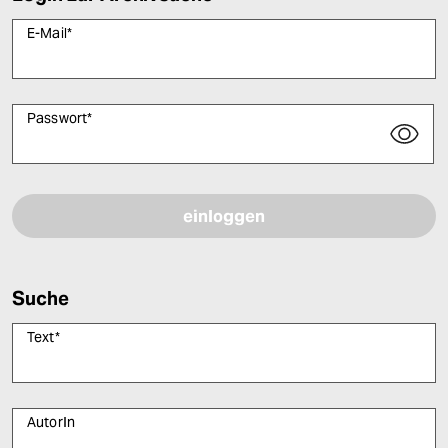
E-Mail
*
Passwort
*
Bitte füllen Sie alle Pflichtfelder (*) aus, um fortfahren zu können.
Suche
Text
*
AutorIn