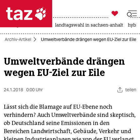

taz zahl ich
niedrigwasser
rente
landtagswahl in sachsen-anhalt
hybri

taz zahl ich
Archiv-Artikel
Umweltverbände drängen wegen EU-Ziel zur Eile
taz zahl ich
themen
Umweltverbände drängen
wegen EU-Ziel zur Eile
politik
öko
24.1.2018
0:00 Uhr
teilen
gesellschaft
Lässt sich die Blamage auf EU-Ebene noch
kultur
verhindern? Auch Umweltverbände sind skeptisch,
ob Deutschland seine Emissionen in den
sport
Bereichen Landwirtschaft, Gebäude, Verkehr und
kleinen Industrieanlagen wie von der EU verlangt