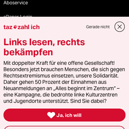
Aboservice
ePaper Login
taz
zahl ich
Gerade nicht

Downloads für Abonnierende
Links lesen, rechts
bekämpfen
© 2026 taz Verlags und Vertriebs GmbH
Alle Rechte vorbehalten. Bei rechtlichen Fragen oder für Genehmigungen
Mit doppelter Kraft für eine offene Gesellschaft!
wenden Sie sich bitte an
lizenzen@taz.de
Besonders jetzt brauchen Menschen, die sich gegen
Rechtsextremismus einsetzen, unsere Solidarität.
Daher gehen 50 Prozent der Einnahmen aus
Feedback
Redaktionsstatut
Kommune-Richtlinien
KI-
Neuanmeldungen an „Alles beginnt im Zentrum“ –
eine Kampagne, die bedrohte linke Kulturzentren
Leitlinie
Informant
Datenschutz
Impressum
AGB
und Jugendorte unterstützt. Sind Sie dabei?
Seitenwende
Einwilligungen widerrufen (Ads)

Ja, ich will