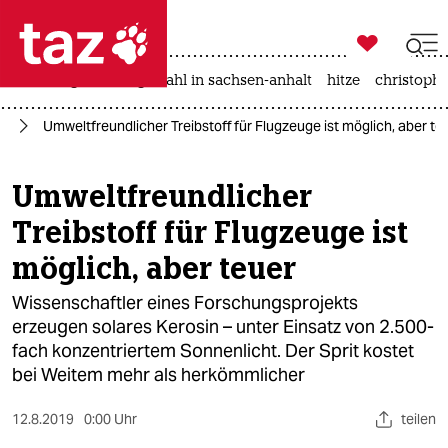

taz zahl ich
iran-krieg
landtagswahl in sachsen-anhalt
hitze
christophe

taz zahl ich
el
Umweltfreundlicher Treibstoff für Flugzeuge ist möglich, aber te
taz zahl ich
themen
Umweltfreundlicher
Treibstoff für Flugzeuge ist
politik
möglich, aber teuer
öko
Wissenschaftler eines Forschungsprojekts
gesellschaft
erzeugen solares Kerosin – unter Einsatz von 2.500-
fach konzentriertem Sonnenlicht. Der Sprit kostet
kultur
bei Weitem mehr als herkömmlicher
sport
12.8.2019
0:00 Uhr
teilen