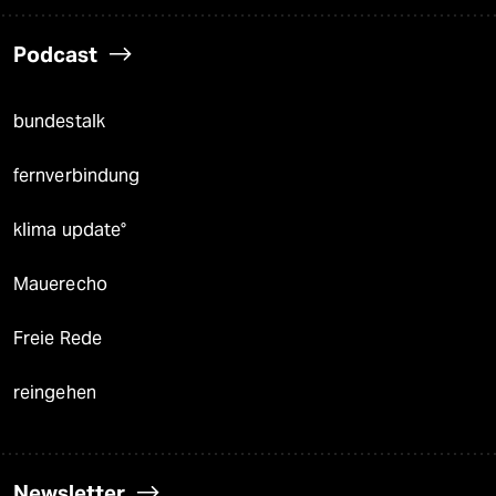
Podcast
bundestalk
fernverbindung
klima update°
Mauerecho
Freie Rede
reingehen
Newsletter