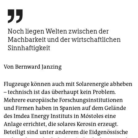
berlin

nord
wahrheit
Noch liegen Welten zwischen der
Machbarkeit und der wirtschaftlichen
verlag
Sinnhaftigkeit
verlag
veranstaltungen
Von
Bernward Janzing
shop
Flugzeuge können auch mit Solarenergie abheben
fragen & hilfe
– technisch ist das überhaupt kein Problem.
Mehrere europäische Forschungsinstitutionen
unterstützen
und Firmen haben in Spanien auf dem Gelände
abo
des Imdea Energy Instituts in Móstoles eine
Anlage errichtet, die solares Kerosin erzeugt.
genossenschaft
Beteiligt sind unter anderem die Eidgenössische