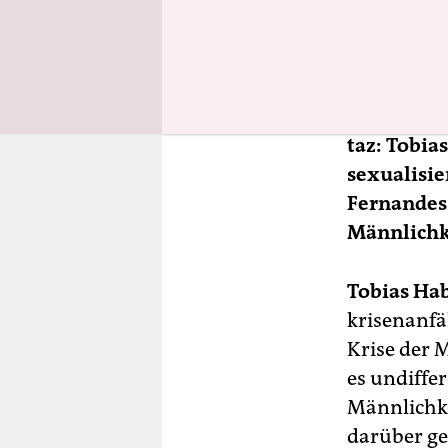
so weit aus
Aufenthalts
taz: Tobia
sexualisie
Fernandes 
Männlichke
Tobias Hab
krisenanfä
Krise der M
es undiffer
Männlichke
darüber ge