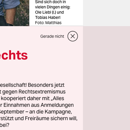
Sind sich doch in
vielen Dingen einig:
Ole Liebl (l.) und
Tobias Haberl
Foto: Matthias
Ziegler/Funke
Foto/imago
Gerade nicht
echts
tel in
esellschaft! Besonders jetzt
 sind.
rt gegen Rechtsextremismus
 Während
z kooperiert daher mit „Alles
ild
ller Einnahmen aus Anmeldungen
. September – an die Kampagne,
len
rstützt und Freiräume sichern will,
 ein
bei?
mäßig nicht