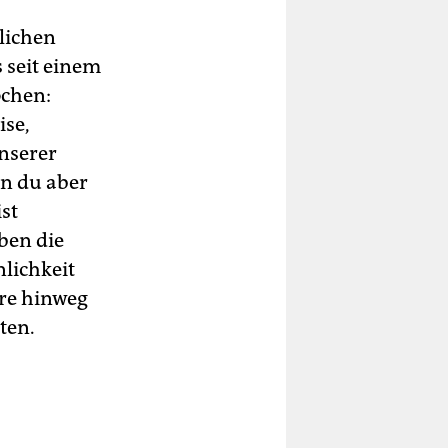
tlichen
 seit einem
ochen:
ise,
unserer
nn du aber
st
ben die
nlichkeit
hre hinweg
ten.