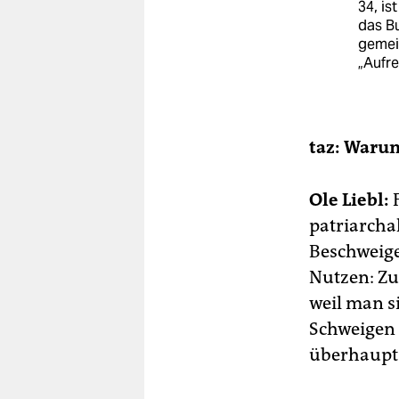
34, is
das Bu
gemei
„Aufre
taz: Warum
Ole Liebl:
F
patriarcha
Beschweige
Nutzen: Zu
weil man s
Schweigen d
überhaupt 