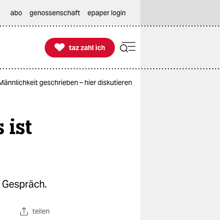
abo
genossenschaft
epaper login

taz zahl ich
taz zahl ich
Männlichkeit geschrieben – hier diskutieren sie darüber
 ist
n Gespräch.
teilen