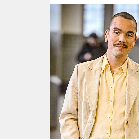
berlin
nord
wahrheit
verlag
verlag
veranstaltungen
shop
fragen & hilfe
unterstützen
abo
genossenschaft