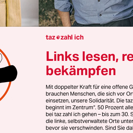
taz
zahl ich

Links lesen, r
rview von
Jens Uthoff
bekämpfen
erl und Ole Liebl treffen kurz nacheinander im Ho
Mit doppelter Kraft für eine offene G
am Main ein, in dem wir zum Gespräch verabredet
brauchen Menschen, die sich vor O
n sich als Autoren mit Männlichkeit beschäftigt.
einsetzen, unsere Solidarität. Die ta
 fragt, ob heute ein zu artiges, feminines Männerb
beginnt im Zentrum“. 50 Prozent a
bei taz zahl ich gehen – bis zum 30
t, kann Liebl in einer queeren, weichen, emotiona
die linke, selbstverwaltete Orte unte
t viel Positives sehen – gute Voraussetzungen für
bevor sie verschwinden. Sind Sie da
äch also. Interviewer und Interviewte sind alters