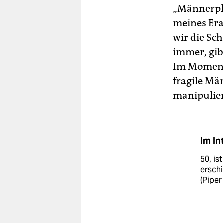
„Männerph
meines Era
wir die Sch
immer, gibt
Im Moment 
fragile Män
manipulier
Im In
50, is
ersch
(Piper