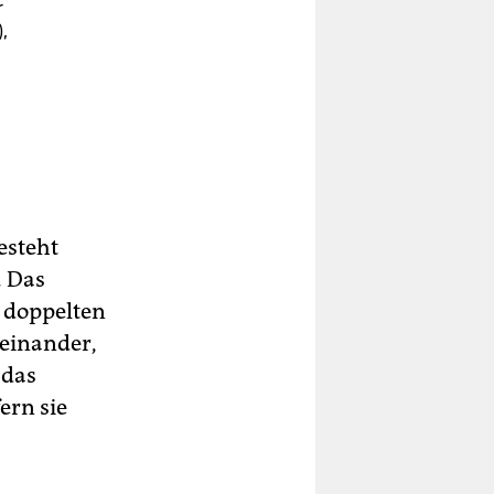
r
,
esteht
. Das
 doppelten
einander,
 das
ern sie