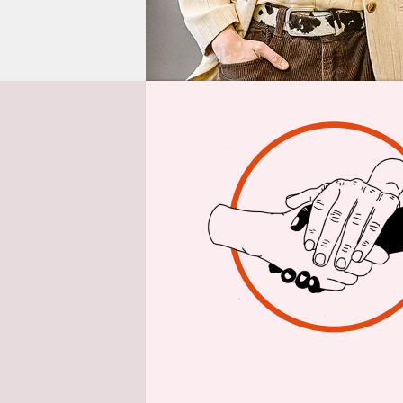
epaper login
Inte
Tobias Hab
Frankfurt 
Beide habe
Haberl sich
vorherrsch
Männlichkei
Streitgespr