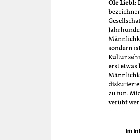
Ole Liebl:
D
bezeichnen
Gesellscha
Jahrhunder
Männlichkei
sondern ist
Kultur seh
erst etwas 
Männlichke
diskutierte
zu tun. Mi
verübt wer
Im In