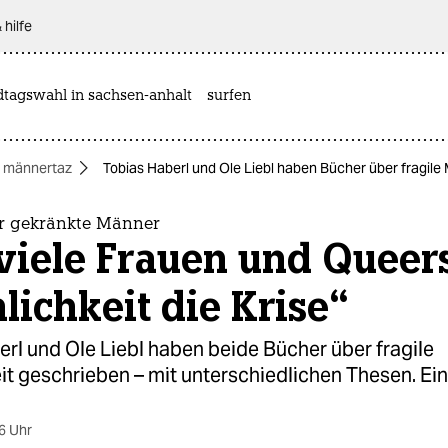
 hilfe
dtagswahl in sachsen-anhalt
surfen
männertaz
Tobias Haberl und Ole Liebl haben Bücher über fragile 
r gekränkte Männer
viele Frauen und Queers
ichkeit die Krise“
rl und Ole Liebl haben beide Bücher über fragile
it geschrieben – mit unterschiedlichen Thesen. Ei
6 Uhr