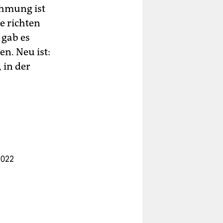
hmung ist
e richten
 gab es
en. Neu ist:
 in der
2022