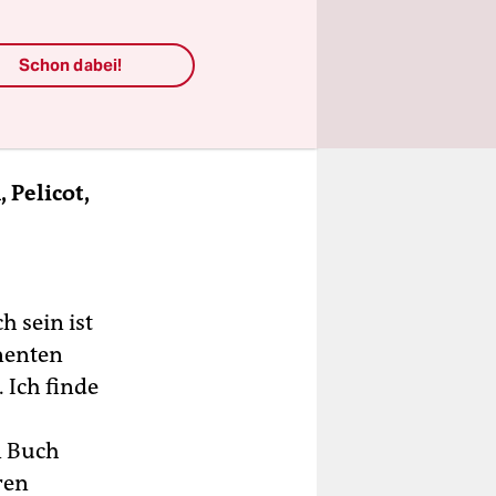
sich im
Schon dabei!
 Pelicot,
h sein ist
anenten
 Ich finde
n Buch
ren