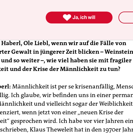
einander, deshalb sind alle sofort beim Du, als sie 

raum des Hotels in die Sessel fallen lassen.
Ja, ich will
s Haberl, Ole Liebl, wenn wir auf die Fälle von
rter Gewalt in jüngerer Zeit blicken – Weinstein,
und so weiter –, wie viel haben sie mit fragiler
it und der Krise der Männlichkeit zu tun?
erl:
Männlichkeit ist per se krisenanfällig, Mensc
llig. Ich glaube, wir befinden uns in einer perm
ännlichkeit und vielleicht sogar der Weiblichkeit.
enziert, wenn jetzt von einer „neuen Krise der
it“ gesprochen wird. Ich habe vor vier Jahren ei
schrieben, Klaus Theweleit hat in den 1970er Jah