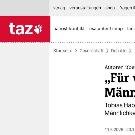
hautnavigation anspringen
hauptinhalt anspringen
footer anspringen
verlag
veranstaltungen
shop
fragen &
nahost-konflikt
usa unter trump
lan

taz zahl ich
taz zahl ich
Startseite
Gesellschaft
Debatte
themen
politik
Autoren übe
„Für 
öko
Männl
gesellschaft
Tobias Habe
kultur
Männlichke
sport
11.5.2026
20:1