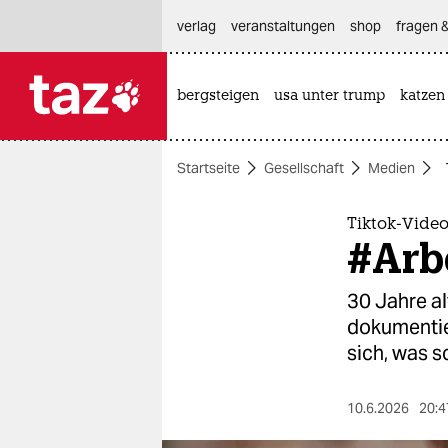
hautnavigation anspringen
hauptinhalt anspringen
footer anspringen
verlag
veranstaltungen
shop
fragen &
bergsteigen
usa unter trump
katzen

taz zahl ich
taz zahl ich
Startseite
Gesellschaft
Medien
themen
politik
Tiktok-Video
#Arbe
öko
30 Jahre al
gesellschaft
dokumentie
sich, was sc
kultur
sport
10.6.2026
20:4