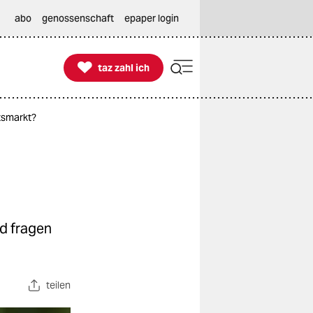
abo
genossenschaft
epaper login

taz zahl ich
taz zahl ich
itsmarkt?
d fragen
teilen