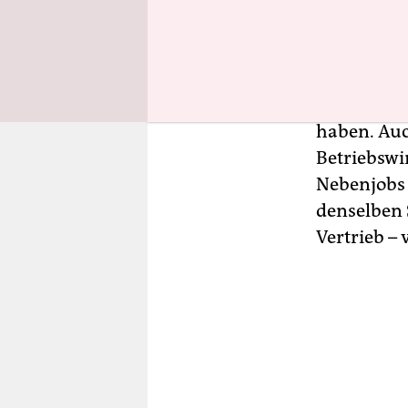
erfolglos bl
Das Proble
aber längst
haben. Auc
Betriebswi
Nebenjobs 
denselben 
Vertrieb –