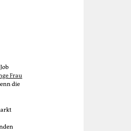
 Job
nge Frau
Denn die
arkt
enden