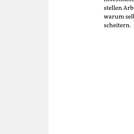
stellen Ar
warum selb
scheitern.