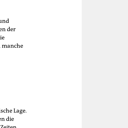
 und
en der
ie
en manche
sche Lage.
n die
 Zeiten