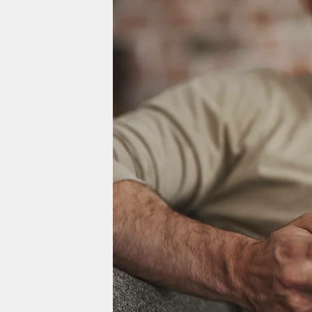
berlin
nord
wahrheit
verlag
verlag
veranstaltungen
shop
fragen & hilfe
unterstützen
abo
genossenschaft