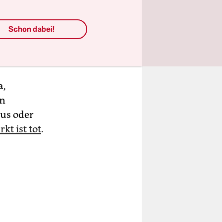
Schon dabei!
demiker,
iert
a,
on
us oder
kt ist tot
.