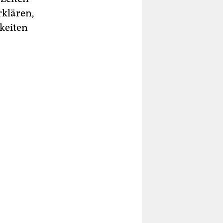
rklären,
keiten