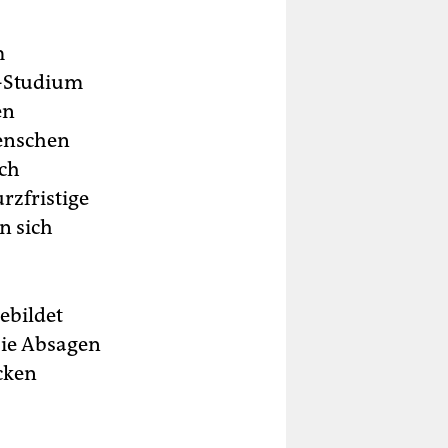
m
L-Studium
en
enschen
ich
urzfristige
n sich
ebildet
 sie Absagen
cken