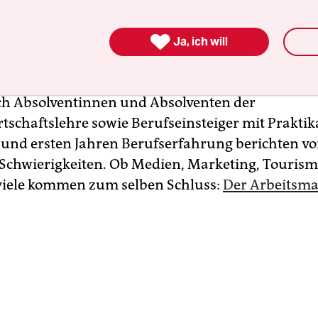
eibt.

Ja, ich will
m betrifft besonders Akademikerinnen und Aka
 nicht nur die, die „irgendetwas mit Medien“ stud
h Absolventinnen und Absolventen der
rtschaftslehre sowie Berufseinsteiger mit Praktik
und ersten Jahren Berufserfahrung berichten v
Schwierigkeiten. Ob Medien, Marketing, Tourism
 viele kommen zum selben Schluss:
Der Arbeitsmar