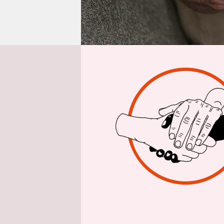
epaper login
Von
Giorgia
„An alle, d
viele Video
Die Antwor
schlecht. 
Portfolios
persönlich
Absagen od
Menschen s
monatelang