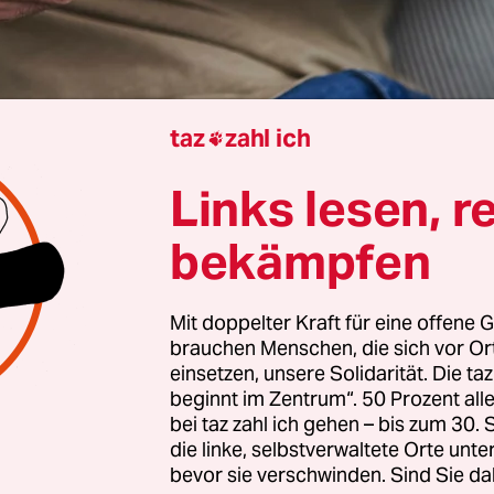
taz
zahl ich

 Grimaldi
Links lesen, r
ie gerade einen Job suchen: Wie geht’s euch?“, so 
bekämpfen
s, die unter Hashtags wie #jobs oder #arbeitslos 
t wird meist schon nach wenigen Sekunden deutl
Mit doppelter Kraft für eine offene G
Die Betroffenen berichten von neuen Lebensläufen
brauchen Menschen, die sich vor O
, Initiativbewerbungen, Arbeitsproben oder dem
einsetzen, unsere Solidarität. Die ta
en Nachfragen vor Ort – doch all das scheint verg
beginnt im Zentrum“. 50 Prozent a
bei taz zahl ich gehen – bis zum 30
er, schlimmer noch, gar keine Rückmeldung. Ju
die linke, selbstverwaltete Orte unte
childern eine zermürbende Jobsuche, die trotz
bevor sie verschwinden. Sind Sie da
er Bemühungen und teils dreistelliger Bewerb