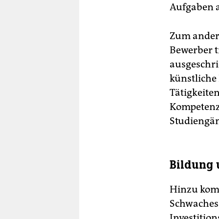
Aufgaben a
Zum andere
Bewerber t
ausgeschri
künstliche
Tätigkeite
Kompetenza
Studiengän
Bildung 
Hinzu komm
Schwaches 
Investitio