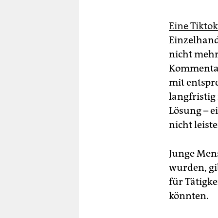
Eine Tiktok
Einzelhand
nicht mehr
Kommentar
mit entspr
langfristig
Lösung – ei
nicht leist
Junge Mensc
wurden, gib
für Tätigk
könnten.