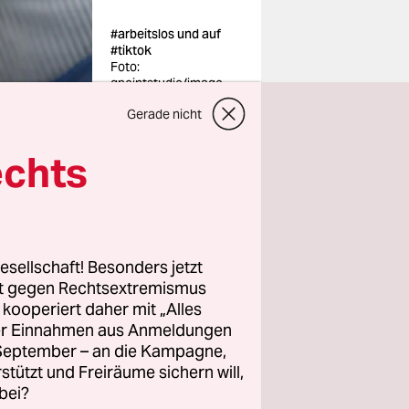
#arbeitslos und auf
#tiktok
Foto:
gpointstudio/imago
Gerade nicht
echts
beginnen
kursieren.
ich:
esellschaft! Besonders jetzt
,
rt gegen Rechtsextremismus
z kooperiert daher mit „Alles
eblich. Nur
ller Einnahmen aus Anmeldungen
. September – an die Kampagne,
nge
rstützt und Freiräume sichern will,
bei?
ungszahlen