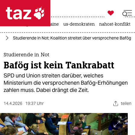

taz zahl ich
hitze
krieg in der ukraine
us-demokraten
nahost-konflikt

taz zahl ich
nd
Studierende in Not: Koalition streitet über versprochene Bafög
taz zahl ich
themen
Studierende in Not
Bafög ist kein Tankrabatt
politik
SPD und Union streiten darüber, welches
öko
Ministerium die versprochenen Bafög-Erhöhungen
zahlen muss. Dabei drängt die Zeit.
gesellschaft
14.4.2026
19:37 Uhr
teilen
kultur
sport