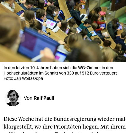
berlin
nord
wahrheit
verlag
verlag
veranstaltungen
In den letzten 10 Jahren haben sich die WG-Zimmer in den
Hochschulstädten im Schnitt von 330 auf 512 Euro verteuert
shop
Foto: Jan Woitas/dpa
fragen & hilfe
Von
Ralf Pauli
unterstützen
abo
Diese Woche hat die Bundesregierung wieder mal
genossenschaft
klargestellt, wo ihre Prioritäten liegen. Mit ihrem