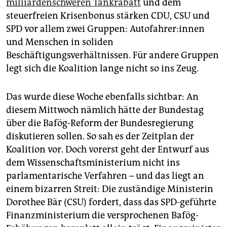
epaper login
milliardenschweren Tankrabatt
und dem
steuerfreien Krisenbonus stärken CDU, CSU und
SPD vor allem zwei Gruppen: Au­to­fah­re­r:in­nen
und Menschen in soliden
Beschäftigungsverhältnissen. Für andere Gruppen
legt sich die Koalition lange nicht so ins Zeug.
Das wurde diese Woche ebenfalls sichtbar: An
diesem Mittwoch nämlich hätte der Bundestag
über die Bafög-Reform der Bundesregierung
diskutieren sollen. So sah es der Zeitplan der
Koalition vor. Doch vorerst geht der Entwurf aus
dem Wissenschaftsministerium nicht ins
parlamentarische Verfahren – und das liegt an
einem bizarren Streit: Die zuständige Ministerin
Dorothee Bär (CSU) fordert, dass das SPD-geführte
Finanzministerium die versprochenen Bafög-