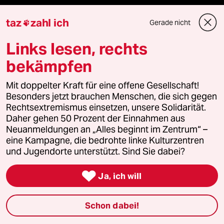
taz
zahl ich
Gerade nicht

Mehr taz Angebote
Links lesen, rechts
bekämpfen
Reisen
Mit doppelter Kraft für eine offene Gesellschaft!
Besonders jetzt brauchen Menschen, die sich gegen
Kantine
Rechtsextremismus einsetzen, unsere Solidarität.
Daher gehen 50 Prozent der Einnahmen aus
Shop
Neuanmeldungen an „Alles beginnt im Zentrum“ –
eine Kampagne, die bedrohte linke Kulturzentren
Anzeigen
und Jugendorte unterstützt. Sind Sie dabei?

Ja, ich will
Fragen & Hilfe
Schon dabei!
Feedback