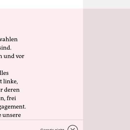
wahlen
sind.
h und vor
lles
 linke,
ür deren
n, frei
ngagement.
e unsere