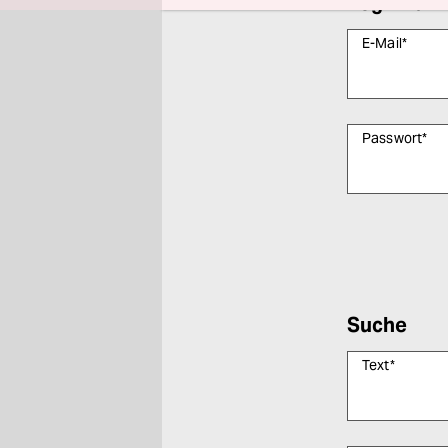
Login zur 
E-Mail
*
Passwort
*
Bitte füllen Sie
Suche
Text
*