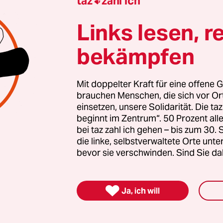
taz
zahl ich

nterstützen
Links lesen, r
bekämpfen
itung
Mit doppelter Kraft für eine offene G
ussion
brauchen Menschen, die sich vor O
einsetzen, unsere Solidarität. Die ta
on / Judentum
beginnt im Zentrum“. 50 Prozent a
bei taz zahl ich gehen – bis zum 30
die linke, selbstverwaltete Orte unte
bevor sie verschwinden. Sind Sie da
ehlerhinweis
 teilen

Ja, ich will