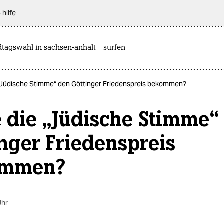
 hilfe
dtagswahl in sachsen-anhalt
surfen
 „Jüdische Stimme“ den Göttin­ger Friedenspreis bekommen?
e die „Jüdische Stimme“
n­ger Friedenspreis
ommen?
Uhr