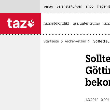
hautnavigation anspringen
hauptinhalt anspringen
footer anspringen
verlag
veranstaltungen
shop
fragen &
nahost-konflikt
usa unter trump
lan

taz zahl ich
taz zahl ich
Startseite
Archiv-Artikel
Sollte die
themen
Sollt
politik
öko
Götti
gesellschaft
bek
kultur
sport
1.3.2019
0:00 