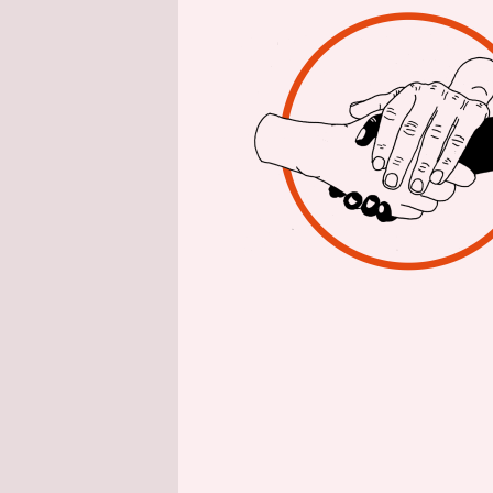
epaper login
Jetzt u
taz. die tagesze
meinung + disk
Krieg / Frieden
Jüdische Religi
Ausgabe 11871
Feedback
F
Diesen Artikel