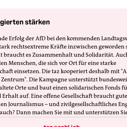
gierten stärken
nde Erfolg der AfD bei den kommenden Landtags
 stark rechtsextreme Kräfte inzwischen geworden 
zt braucht es Zusammenhalt und Solidarität. Auc
en Menschen, die sich vor Ort für eine starke
schaft einsetzen. Die taz kooperiert deshalb mit "A
 Zentrum". Die Kampagne unterstützt bundesweit
altete Orte und baut einen solidarischen Fonds f
Erhalt auf. Eine offene Gesellschaft braucht gute
en Journalismus – und zivilgesellschaftliches E
 auch? Dann machen Sie mit und unterstützen Si