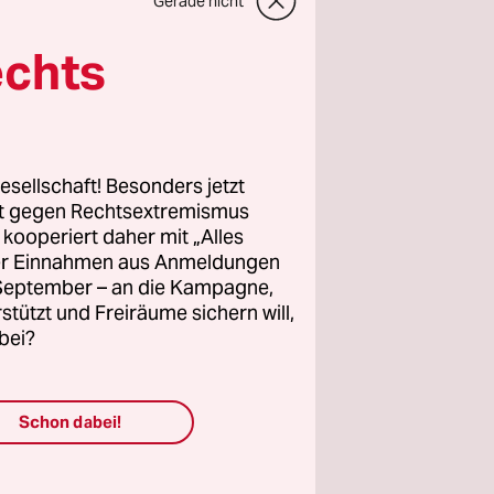
Gerade nicht
echts
vom
01.03.2019
esellschaft! Besonders jetzt
12
rt gegen Rechtsextremismus
KF
+ZZH
z kooperiert daher mit „Alles
RE02
+DEU
ller Einnahmen aus Anmeldungen
. September – an die Kampagne,
rstützt und Freiräume sichern will,
bei?
Schon dabei!