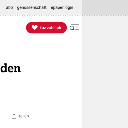
abo
genossenschaft
epaper login

taz zahl ich
taz zahl ich
 den
teilen