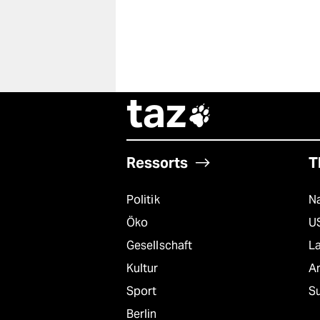
taz

Ressorts
T
Politik
Na
Öko
U
Gesellschaft
L
Kultur
A
Sport
S
Berlin