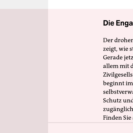
berlin
nord
Die Enga
wahrheit
verlag
Der drohe
zeigt, wie
verlag
Gerade jet
veranstaltungen
allem mit d
Zivilgesell
shop
beginnt im
fragen & hilfe
selbstverw
unterstützen
Schutz und 
zugänglich
abo
Finden Sie
genossenschaft
Aktion.