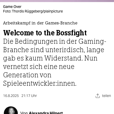
berlin
Game Over
nord
Foto: Thordis Rüggeberg/plainpicture
wahrheit
Arbeitskampf in der Games-Branche
Welcome to the Bossfight
verlag
Die Bedingungen in der Gaming-
verlag
Branche sind unterirdisch, lange
veranstaltungen
gab es kaum Widerstand. Nun
shop
vernetzt sich eine neue
Generation von
fragen & hilfe
Spieleentwickler:innen.
unterstützen
abo
16.8.2025
21:17 Uhr
teilen
genossenschaft
Von
Alexandra Hilpert