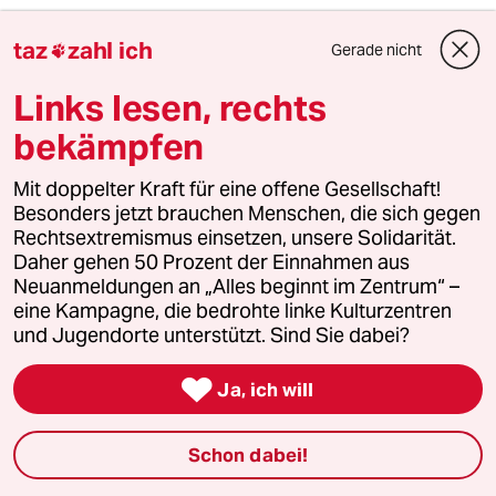
#Arbeitskampf
#Gewerkschaft
#Tarifvertrag
#Games
taz
zahl ich
#Gamescom
#Arbeitsbedingungen
#Lesestück Recherche
Gerade nicht

und Reportage
Links lesen, rechts
bekämpfen
Feedback
Kommentieren
Fehlerhinweis
Mit doppelter Kraft für eine offene Gesellschaft!
Diesen Artikel teilen
Besonders jetzt brauchen Menschen, die sich gegen
Rechtsextremismus einsetzen, unsere Solidarität.
Daher gehen 50 Prozent der Einnahmen aus
Neuanmeldungen an „Alles beginnt im Zentrum“ –
eine Kampagne, die bedrohte linke Kulturzentren
Mehr zum Thema
und Jugendorte unterstützt. Sind Sie dabei?

Ja, ich will
Schon dabei!