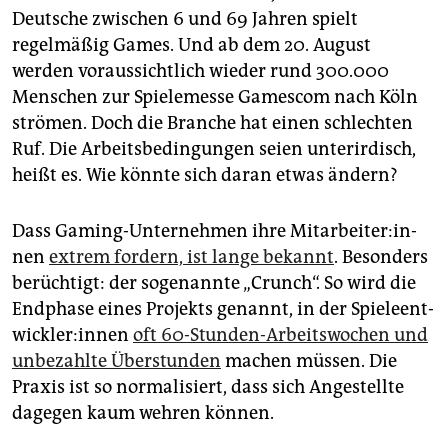
Deutsche zwischen 6 und 69 Jahren spielt
regelmäßig Games. Und ab dem 20. August
werden voraussichtlich wieder rund 300.000
Menschen zur Spielemesse Gamescom nach Köln
strömen. Doch die Branche hat einen schlechten
Ruf. Die Arbeitsbedingungen seien unterirdisch,
heißt es. Wie könnte sich daran etwas ändern?
Dass Gaming-Unternehmen ihre Mit­ar­bei­te­r:in­
nen
extrem fordern, ist lange bekannt
. Besonders
berüchtigt: der sogenannte „Crunch“. So wird die
Endphase eines Projekts genannt, in der Spie­le­ent­
wick­le­r:in­nen
oft 60-Stunden-Arbeitswochen und
unbezahlte Überstunden
machen müssen. Die
Praxis ist so normalisiert, dass sich Angestellte
dagegen kaum wehren können.