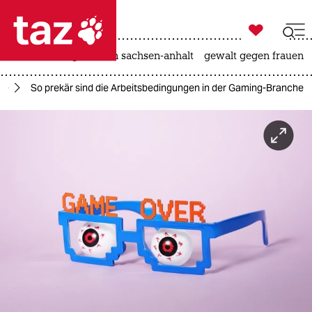

taz zahl ich
hitze
landtagswahl in sachsen-anhalt
gewalt gegen frauen

taz zahl ich
he
So prekär sind die Arbeitsbedingungen in der Gaming-Branche
taz zahl ich
themen
politik
öko
gesellschaft
kultur
sport