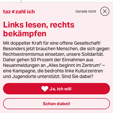
@Axel Schäfer:
taz
zahl ich
Korrekt. Russische oder chinesische
Gerade nicht

Agenten werden direkt beschäftigt
Links lesen, rechts
und mit deutschem Steuergeld
bezahlt. Die Braunen aus der AfD
bekämpfen
freuen sich ja noch, sensible
Informationen an Dikaturen
Mit doppelter Kraft für eine offene Gesellschaft!
weiterzugeben.
Besonders jetzt brauchen Menschen, die sich gegen
Rechtsextremismus einsetzen, unsere Solidarität.
Daher gehen 50 Prozent der Einnahmen aus
test_name
T
Neuanmeldungen an „Alles beginnt im Zentrum“ –
01.05.2026
,
08:34 Uhr
eine Kampagne, die bedrohte linke Kulturzentren
und Jugendorte unterstützt. Sind Sie dabei?
Eine gelungene Operation gegen den
russischen Geheimdienst. Es wurden

Ressourcen für die Beobachtung deutscher
Ja, ich will
Politiker gebunden, die jetzt an anderer Stelle
fehlen. Putins Leute kennen jetzt die Chat-
Schon dabei!
Verläufe von Klöckner - wissen aber nicht, wo
die Ukrainer das nächste mal angreifen