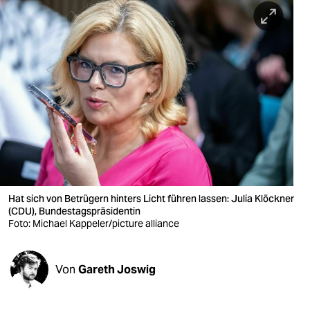
berlin
nord
wahrheit
verlag
verlag
veranstaltungen
shop
Hat sich von Betrügern hinters Licht führen lassen: Julia Klöckner
fragen & hilfe
(CDU), Bundestagspräsidentin
Foto: Michael Kappeler/picture alliance
unterstützen
abo
Von
Gareth Joswig
genossenschaft