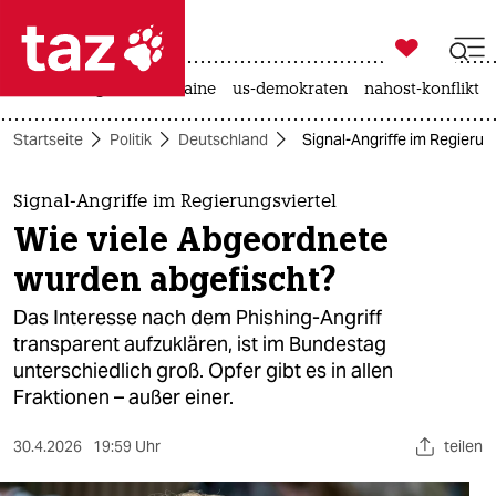

taz zahl ich
hitze
krieg in der ukraine
us-demokraten
nahost-konflikt

taz zahl ich
Startseite
Politik
Deutschland
Signal-Angriffe im Regierun
taz zahl ich
themen
Signal-Angriffe im Regierungsviertel
Wie viele Abgeordnete
politik
wurden abgefischt?
öko
Das Interesse nach dem Phishing-Angriff
transparent aufzuklären, ist im Bundestag
gesellschaft
unterschiedlich groß. Opfer gibt es in allen
Fraktionen – außer einer.
kultur
sport
30.4.2026
19:59 Uhr
teilen