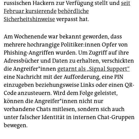
russischen Hackern zur Verfügung stellt und
seit
Februar kursierende
behördliche
Sicherheitshinweise
verpasst hat.
Am Wochenende war bekannt geworden, dass
mehrere hochrangige Po­li­ti­ke­r:in­nen Opfer von
Phishing-Angriffen wurden. Um Zugriff auf ihre
Adressbücher und Daten zu erhalten, verschickten
die An­grei­fe­r*in­nen
getarnt als „Signal Support“
eine Nachricht mit der Aufforderung, eine PIN
einzugeben beziehungsweise Links oder einen QR-
Code anzusteuern. Wird dem Folge geleistet,
können die An­grei­fe­r*in­nen nicht nur
vorhandene Chats mitlesen, sondern sich auch
unter falscher Identität in internen Chat-Gruppen
bewegen.