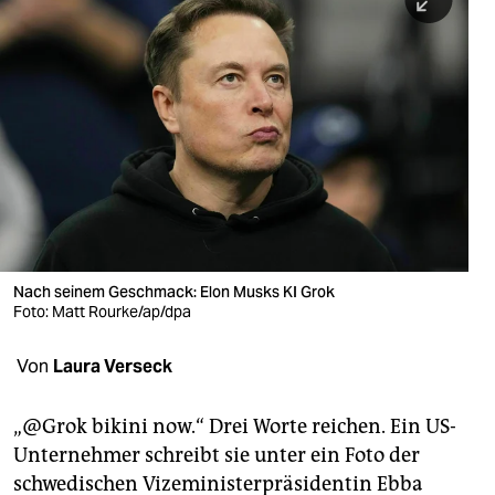
berlin
nord
wahrheit
verlag
verlag
veranstaltungen
shop
Nach seinem Geschmack: Elon Musks KI Grok
Foto: Matt Rourke/ap/dpa
fragen & hilfe
unterstützen
Von
Laura Verseck
abo
„@Grok bikini now.“ Drei Worte reichen. Ein US-
Unternehmer schreibt sie unter ein Foto der
genossenschaft
schwedischen Vizeministerpräsidentin Ebba