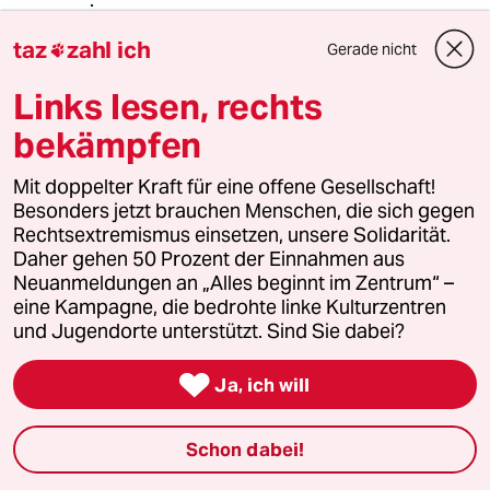
@warum_denkt_keiner_nach?:
Die KI macht das Ganze nur schneller
taz
zahl ich
Gerade nicht

bzw einfacher - dafür behalten die
Leute immerhin einen Bikini (Männer
Links lesen, rechts
einen Slip) an.
bekämpfen
Die Antwort bezog sich konkret auf
Ihren Hinweis auf Mobbing.
Mit doppelter Kraft für eine offene Gesellschaft!
Besonders jetzt brauchen Menschen, die sich gegen
Rechtsextremismus einsetzen, unsere Solidarität.
Perkele
P
Daher gehen 50 Prozent der Einnahmen aus
14.01.2026
,
17:25 Uhr
Neuanmeldungen an „Alles beginnt im Zentrum“ –
Mit diesem Laden und seinem Besitzer
eine Kampagne, die bedrohte linke Kulturzentren
darf/kann man den Begriff "seriös" gar nicht in
und Jugendorte unterstützt. Sind Sie dabei?
einem Satz nennen. Es ist haarsträubend was
sich Typen wie der alles leisten. Kein Wunder,

Ja, ich will
dass die Trump-Junta "Hate-Aid" verfolgt und
belästigt. Doch wo bleibt die Justiz? Wo bleibt
Schon dabei!
die EU Kommission? Wo die deutsche
Regierung? Die kuschen allesamt - wieder mal.