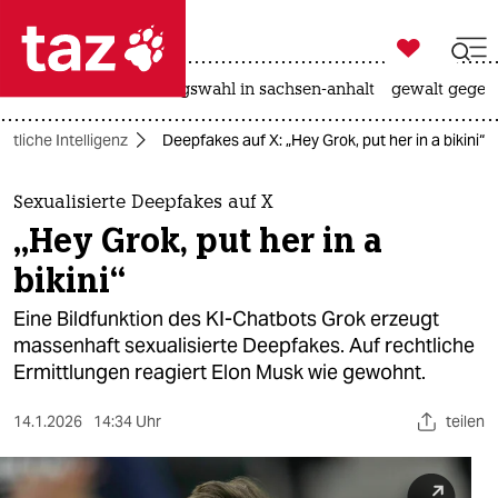

taz zahl ich
hitze
surfen
landtagswahl in sachsen-anhalt
gewalt gegen

taz zahl ich
stliche Intelligenz
Deepfakes auf X: „Hey Grok, put her in a bikini“
taz zahl ich
themen
Sexualisierte Deepfakes auf X
„Hey Grok, put her in a
politik
bikini“
öko
Eine Bildfunktion des KI-Chatbots Grok erzeugt
massenhaft sexualisierte Deepfakes. Auf rechtliche
gesellschaft
Ermittlungen reagiert Elon Musk wie gewohnt.
kultur
14.1.2026
14:34 Uhr
teilen
sport