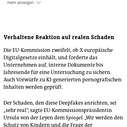
mehr anzeigen
Betroffene sollten zunächst die Plattform auffordern,
die Inhalte zu löschen. Daneben gibt es drei Wege,
aktiv zu werden: zivilrechtlich Unterlassung verlangen,
strafrechtlich Anzeige erstatten oder sich an die
Datenschutzbehörde wenden – am besten parallel.
Verhaltene Reaktion auf realen Schaden
Wie schnell Inhalte verschwinden, hängt stark von der
Plattform ab; reagiert sie nicht, kann auch gegen
Die EU-Kommission zweifelt, ob X europäische
diese rechtlich vorgegangen werden.
Digitalgesetze einhält, und forderte das
Auf EU-Ebene verpflichtet die Richtlinie zur
Unternehmen auf, interne Dokumente bis
Bekämpfung von Gewalt gegen Frauen und häuslicher
Jahresende für eine Untersuchung zu sichern.
Gewalt auch zum besseren Schutz vor digitaler
Auch Vorwürfe zu KI-generierten pornografischen
Gewalt. Darunter fällt auch das unbefugte Verfälschen
Inhalten werden geprüft.
von Bildmaterial.
Der Schaden, den diese Deepfakes anrichten, sei
„sehr real“, sagte EU-Kommissionspräsidentin
Ursula von der Leyen dem
Spiegel.
„Wir werden den
Schutz von Kindern und die Frage der