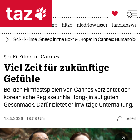

taz zahl ich
katzen
usa unter trump
hitze
niedrigwasser
landtagswahl

taz zahl ich
es
Sci-Fi-Filme „Sheep in the Box“ & „Hope“ in Cannes: Humanoide T
taz zahl ich
themen
Sci-Fi-Filme in Cannes
Viel Zeit für zukünftige
politik
Gefühle
öko
Bei den Filmfestspielen von Cannes verzichtet der
koreanische Regisseur Na Hong-jin auf guten
gesellschaft
Geschmack. Dafür bietet er irrwitzige Unterhaltung.
kultur
18.5.2026
19:59 Uhr
teilen
sport