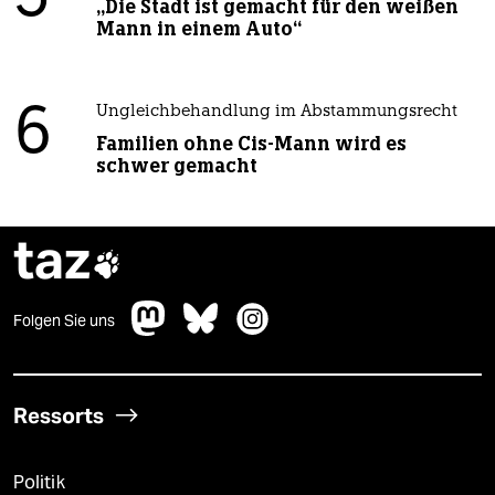
„Die Stadt ist gemacht für den weißen
Mann in einem Auto“
6
Ungleichbehandlung im Abstammungsrecht
Familien ohne Cis-Mann wird es
schwer gemacht
taz

Folgen Sie uns
Ressorts
Politik