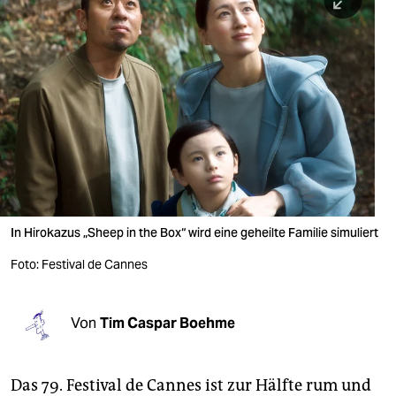
berlin
nord
wahrheit
verlag
verlag
veranstaltungen
shop
In Hirokazus „Sheep in the Box“ wird eine geheilte Familie simuliert
fragen & hilfe
Foto: Festival de Cannes
unterstützen
Von
Tim Caspar Boehme
abo
genossenschaft
Das 79. Festival de Cannes ist zur Hälfte rum und