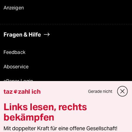
Anzeigen
Fragen & Hilfe
Feedback
Aboservice
ePaper Login
taz
zahl ich
Gerade nicht

Downloads für Abonnierende
Links lesen, rechts
bekämpfen
© 2026 taz Verlags und Vertriebs GmbH
Alle Rechte vorbehalten. Bei rechtlichen Fragen oder für Genehmigungen
Mit doppelter Kraft für eine offene Gesellschaft!