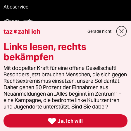
Aboservice
ePaper Login
taz
zahl ich
Gerade nicht

Downloads für Abonnierende
Links lesen, rechts
bekämpfen
© 2026 taz Verlags und Vertriebs GmbH
Mit doppelter Kraft für eine offene Gesellschaft!
Alle Rechte vorbehalten. Bei rechtlichen Fragen oder für Genehmigungen
wenden Sie sich bitte an
lizenzen@taz.de
Besonders jetzt brauchen Menschen, die sich gegen
Rechtsextremismus einsetzen, unsere Solidarität.
Daher gehen 50 Prozent der Einnahmen aus
Feedback
Redaktionsstatut
Kommune-Richtlinien
KI-
Neuanmeldungen an „Alles beginnt im Zentrum“ –
eine Kampagne, die bedrohte linke Kulturzentren
Leitlinie
Informant
Datenschutz
Impressum
AGB
und Jugendorte unterstützt. Sind Sie dabei?
Seitenwende
Einwilligungen widerrufen (Ads)

Ja, ich will