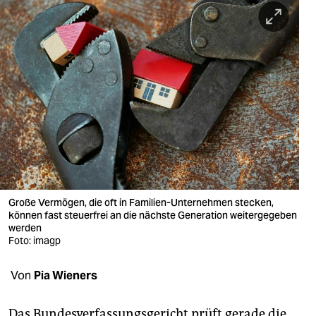
berlin
nord
wahrheit
verlag
verlag
veranstaltungen
shop
Große Vermögen, die oft in Familien-Unternehmen stecken,
fragen & hilfe
können fast steuerfrei an die nächste Generation weitergegeben
werden
unterstützen
Foto: imagp
abo
Von
Pia Wieners
genossenschaft
Das Bundesverfassungsgericht prüft gerade die