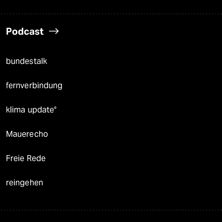
Podcast
bundestalk
fernverbindung
klima update°
Mauerecho
Freie Rede
reingehen