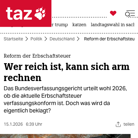

taz zahl ich
bergsteigen
usa unter trump
katzen
landtagswahl in sachs

taz zahl ich
Startseite
Politik
Deutschland
Reform der Erbschaftsteuer:
taz zahl ich
themen
Reform der Erbschaftsteuer
Wer reich ist, kann sich arm
politik
rechnen
öko
Das Bundesverfassungsgericht urteilt wohl 2026,
ob die aktuelle Erbschaftsteuer
gesellschaft
verfassungskonform ist. Doch was wird da
eigentlich beklagt?
kultur
sport
15.1.2026
6:39 Uhr
teilen