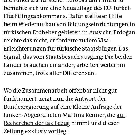
die Türkei als Türsteher Europas um Hilfe und
epaper login
bemühte sich um eine Neuauflage des EU-Türkei-
Flüchtlingsabkommens. Dafür stellte er Hilfe
beim Wiederaufbau von Bildungseinrichtungen in
türkischen Erdbebengebieten in Aussicht. Erdoğan
reichte das nicht, er forderte zudem Visa-
Erleichterungen für türkische Staatsbürger. Das
Signal, das vom Staatsbesuch ausging: Die beiden
Länder brauchen einander, arbeiten weiterhin
zusammen, trotz aller Differenzen.
Wo die Zusammenarbeit offenbar nicht gut
funktioniert, zeigt nun die Antwort der
Bundesregierung auf eine Kleine Anfrage der
Linken-Abgeordneten Martina Renner, die
auf
Recherchen der taz Bezug
nimmt und dieser
Zeitung exklusiv vorliegt.