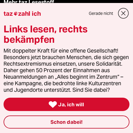
Mehr taz Lesestoff
taz
zahl ich
Gerade nicht

taz Blogs
Links lesen, rechts
taz FUTURZWEI
bekämpfen
Mit doppelter Kraft für eine offene Gesellschaft!
Le Monde diplomatique
Besonders jetzt brauchen Menschen, die sich gegen
Rechtsextremismus einsetzen, unsere Solidarität.
taz Archiv
Daher gehen 50 Prozent der Einnahmen aus
Neuanmeldungen an „Alles beginnt im Zentrum“ –
eine Kampagne, die bedrohte linke Kulturzentren
und Jugendorte unterstützt. Sind Sie dabei?
Mehr taz Angebote

Ja, ich will
Reisen
Schon dabei!
Kantine