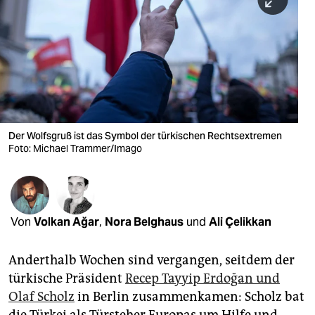
berlin
nord
wahrheit
verlag
verlag
Der Wolfsgruß ist das Symbol der türkischen Rechtsextremen
Foto: Michael Trammer/Imago
veranstaltungen
shop
fragen & hilfe
Von
Volkan Ağar
,
Nora Belghaus
und
Ali Çelikkan
unterstützen
Anderthalb Wochen sind vergangen, seitdem der
abo
türkische Präsident
Recep Tayyip Erdoğan und
genossenschaft
Olaf Scholz
in Berlin zusammenkamen: Scholz bat