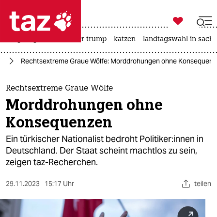

taz zahl ich
bergsteigen
usa unter trump
katzen
landtagswahl in sachs

taz zahl ich
nd
Rechtsextreme Graue Wölfe: Morddrohungen ohne Konsequen
taz zahl ich
themen
Rechtsextreme Graue Wölfe
Morddrohungen ohne
politik
Konsequenzen
öko
Ein türkischer Nationalist bedroht Po­li­ti­ke­r:in­nen in
Deutschland. Der Staat scheint machtlos zu sein,
gesellschaft
zeigen taz-Recherchen.
kultur
29.11.2023
15:17 Uhr
teilen
sport