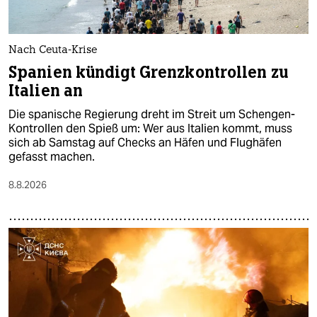
berlin
nord
Nach Ceuta-Krise
wahrheit
Spanien kündigt Grenzkontrollen zu
Italien an
verlag
Die spanische Regierung dreht im Streit um Schengen-
verlag
Kontrollen den Spieß um: Wer aus Italien kommt, muss
sich ab Samstag auf Checks an Häfen und Flughäfen
veranstaltungen
gefasst machen.
shop
8.8.2026
fragen & hilfe
unterstützen
abo
genossenschaft