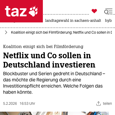

taz zahl ich
niedrigwasser
rente
landtagswahl in sachsen-anhalt
hybri

taz zahl ich
en
Koalition einigt sich bei Filmförderung: Netflix und Co sollen in 
taz zahl ich
themen
Koalition einigt sich bei Filmförderung
Netflix und Co sollen in
politik
Deutschland investieren
öko
Blockbuster und Serien gedreht in Deutschland –
das möchte die Regierung durch eine
gesellschaft
Investitionspflicht erreichen. Welche Folgen das
haben könnte.
kultur
sport
5.2.2026
16:53 Uhr
teilen