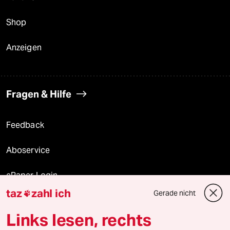
Shop
Anzeigen
Fragen & Hilfe
Feedback
Aboservice
ePaper Login
taz
zahl ich
Gerade nicht

Downloads für Abonnierende
Links lesen, rechts