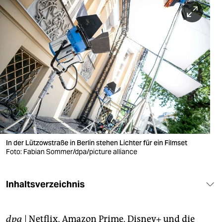
berlin
nord
wahrheit
verlag
verlag
veranstaltungen
shop
In der Lützowstraße in Berlin stehen Lichter für ein Filmset
fragen & hilfe
Foto: Fabian Sommer/dpa/picture alliance
unterstützen
Inhaltsverzeichnis
abo
genossenschaft
dpa
| Netflix, Amazon Prime, Disney+ und die