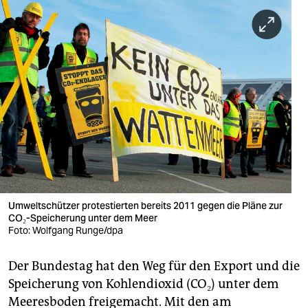
berlin
nord
wahrheit
verlag
verlag
veranstaltungen
shop
fragen & hilfe
Umweltschützer protestierten bereits 2011 gegen die Pläne zur
CO₂-Speicherung unter dem Meer
unterstützen
Foto: Wolfgang Runge/dpa
abo
Der Bundestag hat den Weg für den Export und die
Speicherung von Kohlendioxid (CO₂) unter dem
genossenschaft
Meeresboden freigemacht. Mit den am