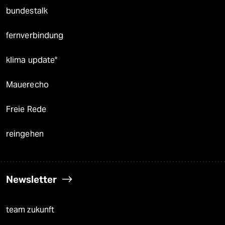
bundestalk
fernverbindung
klima update°
Mauerecho
Freie Rede
reingehen
Newsletter
team zukunft