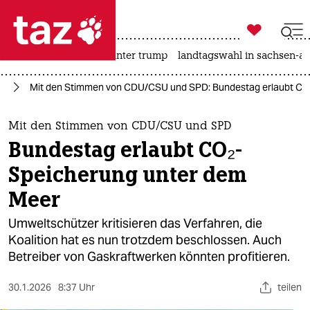

taz zahl ich
nahost-konflikt
usa unter trump
landtagswahl in sachsen-an

taz zahl ich
el
Mit den Stimmen von CDU/CSU und SPD: Bundestag erlaubt CO
taz zahl ich
themen
Mit den Stimmen von CDU/CSU und SPD
Bundestag erlaubt CO₂-
politik
Speicherung unter dem
öko
Meer
gesellschaft
Umweltschützer kritisieren das Verfahren, die
Koalition hat es nun trotzdem beschlossen. Auch
kultur
Betreiber von Gaskraftwerken könnten profitieren.
sport
30.1.2026
8:37 Uhr
teilen