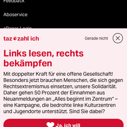
Feedback
Aboservice
ePaper Login
taz
zahl ich
Gerade nicht

Downloads für Abonnierende
Links lesen, rechts
bekämpfen
© 2026 taz Verlags und Vertriebs GmbH
Mit doppelter Kraft für eine offene Gesellschaft!
Alle Rechte vorbehalten. Bei rechtlichen Fragen oder für Genehmigungen
wenden Sie sich bitte an
lizenzen@taz.de
Besonders jetzt brauchen Menschen, die sich gegen
Rechtsextremismus einsetzen, unsere Solidarität.
Daher gehen 50 Prozent der Einnahmen aus
Feedback
Redaktionsstatut
Kommune-Richtlinien
KI-
Neuanmeldungen an „Alles beginnt im Zentrum“ –
eine Kampagne, die bedrohte linke Kulturzentren
Leitlinie
Informant
Datenschutz
Impressum
AGB
und Jugendorte unterstützt. Sind Sie dabei?
Seitenwende
Einwilligungen widerrufen (Ads)

Ja, ich will