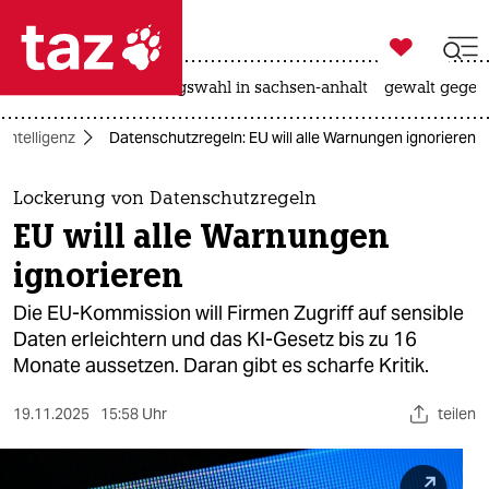

taz zahl ich
hitze
surfen
landtagswahl in sachsen-anhalt
gewalt gegen

taz zahl ich
 Intelligenz
Datenschutzregeln: EU will alle Warnungen ignorieren
taz zahl ich
themen
Lockerung von Datenschutzregeln
EU will alle Warnungen
politik
ignorieren
öko
Die EU-Kommission will Firmen Zugriff auf sensible
Daten erleichtern und das KI-Gesetz bis zu 16
gesellschaft
Monate aussetzen. Daran gibt es scharfe Kritik.
kultur
19.11.2025
15:58 Uhr
teilen
sport