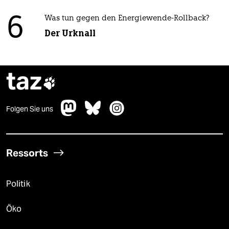
6
Was tun gegen den Energiewende-Rollback?
Der Urknall
taz

Folgen Sie uns
Ressorts
Politik
Öko