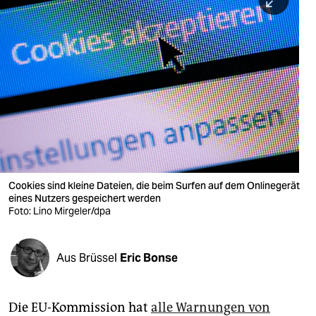
berlin
nord
wahrheit
verlag
verlag
veranstaltungen
shop
Cookies sind kleine Dateien, die beim Surfen auf dem Onlinegerät
eines Nutzers gespeichert werden
fragen & hilfe
Foto: Lino Mirgeler/dpa
unterstützen
Aus Brüssel
Eric Bonse
abo
genossenschaft
Die EU-Kommission hat
alle Warnungen von