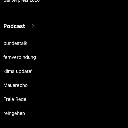
panterpreis 2026
Podcast
bundestalk
fernverbindung
klima update°
Mauerecho
Freie Rede
reingehen