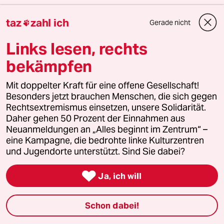
Zusätzlich digitale Ausgabe inkl. Vorlesefunktion
taz
zahl ich
Gerade nicht

Mit Zukunftsteil zu Klima, Wissen & Utopien
Links lesen, rechts
Mit Regionalteil „Stadtland“ für alles Wichtige
zwischen Dorf und Metropole
bekämpfen
10 Wochen für nur
10 Euro
Mit doppelter Kraft für eine offene Gesellschaft!
Besonders jetzt brauchen Menschen, die sich gegen
Rechtsextremismus einsetzen, unsere Solidarität.
wochentaz ausprobieren
Daher gehen 50 Prozent der Einnahmen aus
Neuanmeldungen an „Alles beginnt im Zentrum“ –
eine Kampagne, die bedrohte linke Kulturzentren
und Jugendorte unterstützt. Sind Sie dabei?
16 Kommentare
/
Neueste
Älteste

Ja, ich will
einloggen
Schon dabei!
Die Kommentarfunktion unter diesem Artikel ist