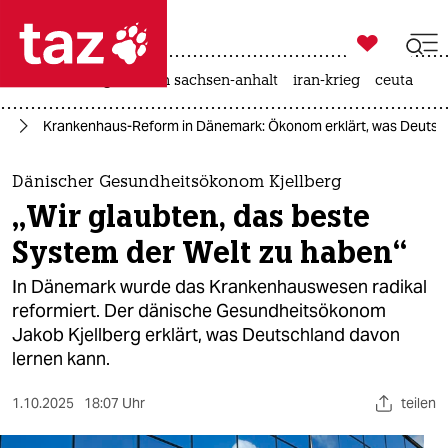

taz zahl ich
hitze
landtagswahl in sachsen-anhalt
iran-krieg
ceuta

taz zahl ich
it
Krankenhaus-Reform in Dänemark: Ökonom erklärt, was Deutsc
taz zahl ich
themen
Dänischer Gesundheitsökonom Kjellberg
„Wir glaubten, das beste
politik
System der Welt zu haben“
öko
In Dänemark wurde das Krankenhauswesen radikal
reformiert. Der dänische Gesundheitsökonom
gesellschaft
Jakob Kjellberg erklärt, was Deutschland davon
lernen kann.
kultur
sport
1.10.2025
18:07 Uhr
teilen