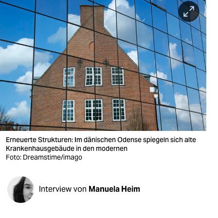
berlin
nord
wahrheit
verlag
verlag
veranstaltungen
shop
Erneuerte Strukturen: Im dänischen Odense spiegeln sich alte
fragen & hilfe
Krankenhausgebäude in den modernen
Foto: Dreamstime/imago
unterstützen
abo
Interview von
Manuela Heim
genossenschaft