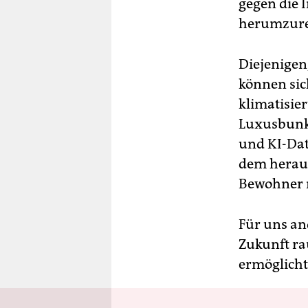
gegen die 
herumzure
Diejenigen
können sic
klimatisie
Luxusbunke
und KI-Dat
dem heraus
Bewohner 
Für uns an
Zukunft ra
ermöglicht