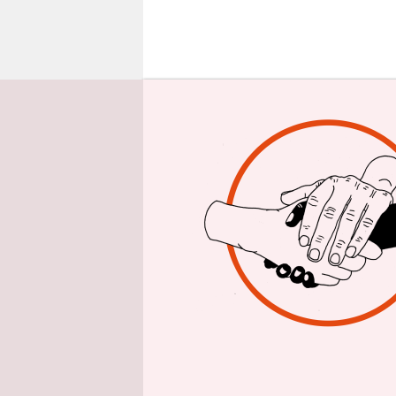
epaper login
I
n Paris 
in Amste
schmelz
krampfhaft