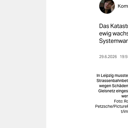
berlin
Kom
nord
Das Katast
wahrheit
ewig wachse
verlag
Systemwan
verlag
29.6.2026
19:5
veranstaltungen
shop
In Leipzig musste
Strassenbahnbet
fragen & hilfe
wegen Schäde
Gleisnetz eingest
unterstützen
we
Foto: R
Petzsche/Picture
abo
t/i
genossenschaft