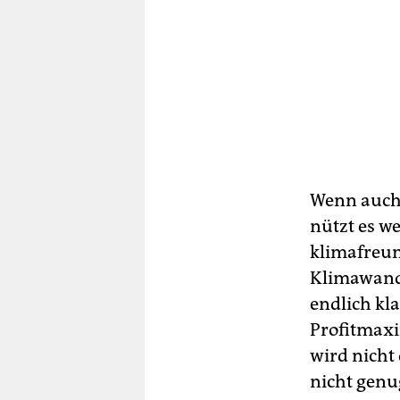
Wenn auch 
nützt es w
klimafreun
Klimawande
endlich kla
Profitmaxi
wird nicht
nicht genu