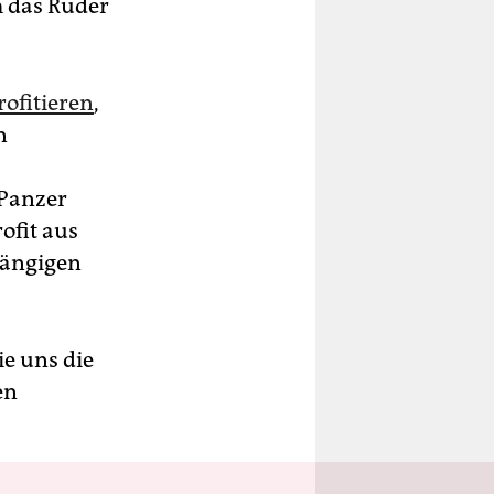
m das Ruder
ofitieren
,
n
 Panzer
ofit aus
hängigen
e uns die
en