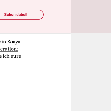
t immerhin
 hatte
Schon dabei!
um Rest der
mmer.
erin Roaya
eration:
e ich eure