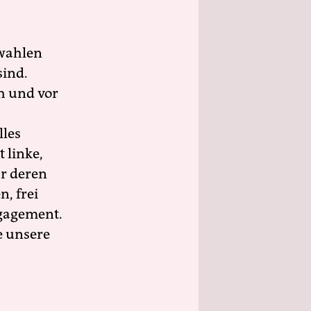
wahlen
sind.
h und vor
lles
 linke,
ür deren
n, frei
ngagement.
e unsere