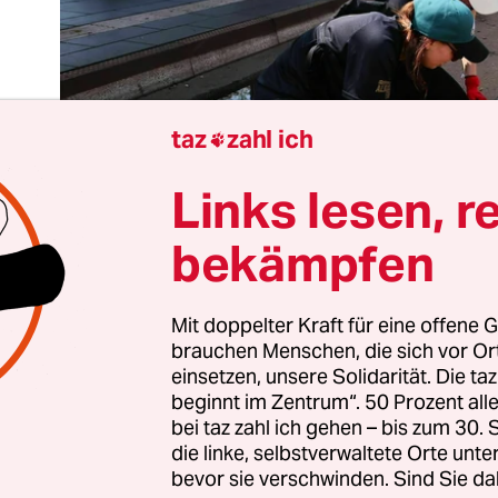
taz
zahl ich

Links lesen, r
bekämpfen
Mit doppelter Kraft für eine offene G
brauchen Menschen, die sich vor O
einsetzen, unsere Solidarität. Die ta
sind die Leichenhallen überfüllt wegen der vielen
beginnt im Zentrum“. 50 Prozent a
rdam hagelt es Golfball-große Eisbälle, in
Leipzi
bei taz zahl ich gehen – bis zum 30
die linke, selbstverwaltete Orte unte
en Tramtrassen und Ampeln weg
. Während Rech
bevor sie verschwinden. Sind Sie da
 und wider aller Evidenz darauf beharren, dass es