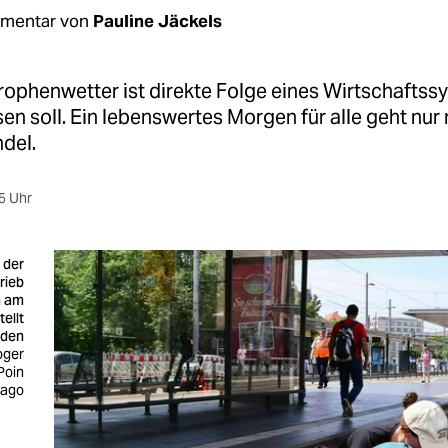
mentar von
Pauline Jäckels
rophenwetter ist direkte Folge eines Wirtschaftss
n soll. Ein lebenswertes Morgen für alle geht nur 
del.
5 Uhr
 der
rieb
n am
ellt
rden
oger
Poin
mago