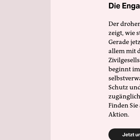
Die Enga
Der drohe
zeigt, wie
Gerade jet
allem mit d
Zivilgesell
beginnt im
selbstverw
Schutz und 
zugänglich
Finden Sie
Aktion.
Jetzt u