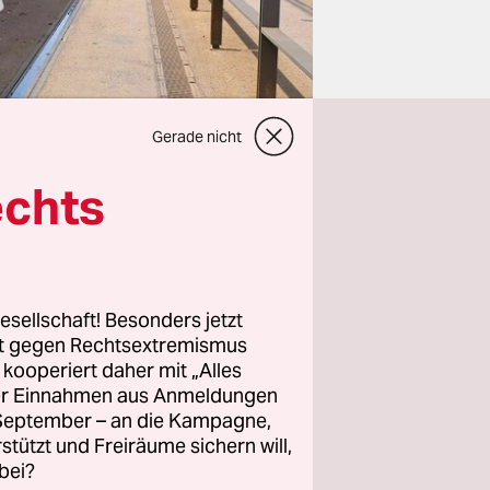
Gerade nicht
echts
esellschaft! Besonders jetzt
rt gegen Rechtsextremismus
z kooperiert daher mit „Alles
 Hitzetoten,
ller Einnahmen aus Anmeldungen
g
. September – an die Kampagne,
rstützt und Freiräume sichern will,
te
bei?
 sich bei