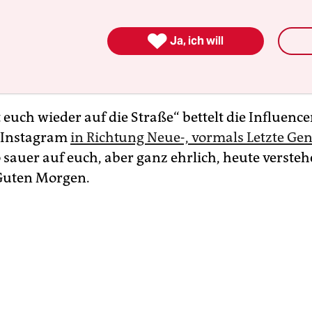
en Hitzewelle nur um Spitzenwetter handelt, trit
n gerade das bittere Erwachen ein. Die Forschung

Ja, ich will
cht und es trifft auch uns, die wir im Vergleich z
nge verschont blieben, und zwar jedes Jahr schli
t euch wieder auf die Straße“ bettelt die Influenc
 Instagram
in Richtung Neue-, vormals Letzte Gen
 sauer auf euch, aber ganz ehrlich, heute versteh
Guten Morgen.