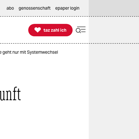
abo
genossenschaft
epaper login

taz zahl ich
taz zahl ich
lle geht nur mit Systemwechsel
unft