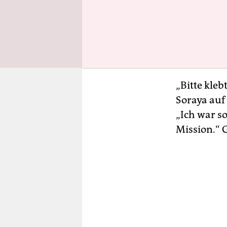
der jüngst
bei andere
wirklich Re
Welt so la
„Bitte kleb
Soraya auf
„Ich war so
Mission.“ 