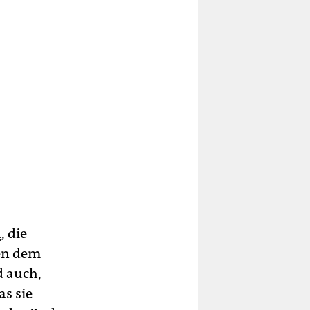
n
, die
ren dem
d auch,
s sie