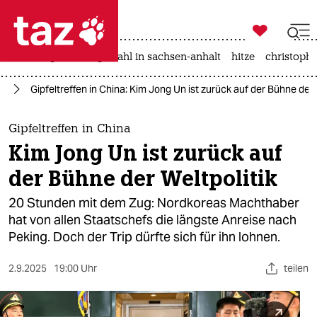

taz zahl ich
iran-krieg
landtagswahl in sachsen-anhalt
hitze
christophe

taz zahl ich
ne
Gipfeltreffen in China: Kim Jong Un ist zurück auf der Bühne der 
taz zahl ich
themen
Gipfeltreffen in China
Kim Jong Un ist zurück auf
politik
der Bühne der Weltpolitik
öko
20 Stunden mit dem Zug: Nordkoreas Machthaber
hat von allen Staatschefs die längste Anreise nach
gesellschaft
Peking. Doch der Trip dürfte sich für ihn lohnen.
kultur
2.9.2025
19:00 Uhr
teilen
sport