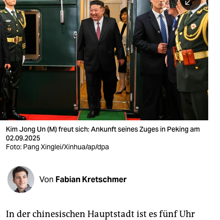
berlin
nord
wahrheit
verlag
verlag
veranstaltungen
shop
Kim Jong Un (M) freut sich: Ankunft seines Zuges in Peking am
02.09.2025
fragen & hilfe
Foto: Pang Xinglei/Xinhua/ap/dpa
unterstützen
Von
Fabian Kretschmer
abo
genossenschaft
In der chinesischen Hauptstadt ist es fünf Uhr