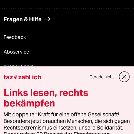
Fragen & Hilfe
Feedback
Aboservice
ePaper Login
taz
zahl ich
Gerade nicht

Downloads für Abonnierende
Links lesen, rechts
bekämpfen
© 2026 taz Verlags und Vertriebs GmbH
Alle Rechte vorbehalten. Bei rechtlichen Fragen oder für Genehmigungen
Mit doppelter Kraft für eine offene Gesellschaft!
wenden Sie sich bitte an
lizenzen@taz.de
Besonders jetzt brauchen Menschen, die sich gegen
Rechtsextremismus einsetzen, unsere Solidarität.