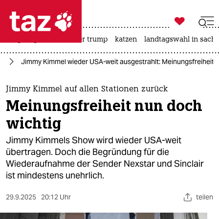

taz zahl ich
bergsteigen
usa unter trump
katzen
landtagswahl in sachs

taz zahl ich
it
Jimmy Kimmel wieder USA-weit ausgestrahlt: Meinungs­freiheit 
taz zahl ich
themen
Jimmy Kimmel auf allen Stationen zurück
Meinungs­freiheit nun doch
politik
wichtig
öko
Jimmy Kimmels Show wird wieder USA-weit
übertragen. Doch die Begründung für die
gesellschaft
Wiederaufnahme der Sender Nexstar und Sinclair
ist mindestens unehrlich.
kultur
sport
29.9.2025
20:12 Uhr
teilen