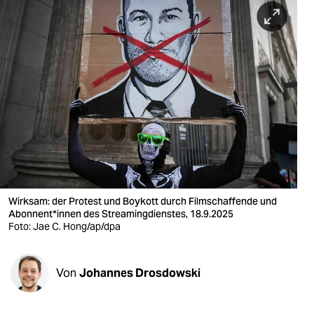
berlin
nord
wahrheit
verlag
verlag
veranstaltungen
shop
Wirksam: der Protest und Boykott durch Filmschaffende und
fragen & hilfe
Abon­nen­t*in­nen des Strea­mingdienstes, 18.9.2025
Foto: Jae C. Hong/ap/dpa
unterstützen
abo
Von
Johannes Drosdowski
genossenschaft