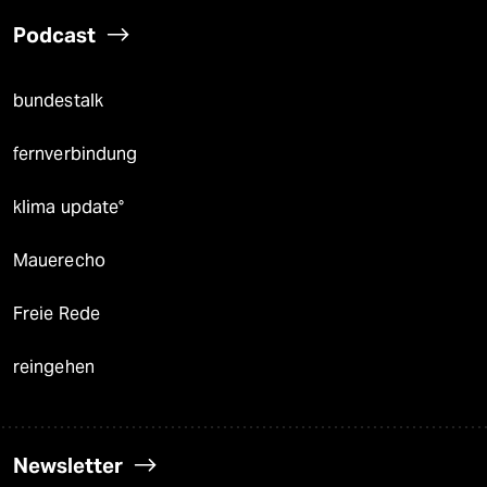
Podcast
bundestalk
fernverbindung
klima update°
Mauerecho
Freie Rede
reingehen
Newsletter