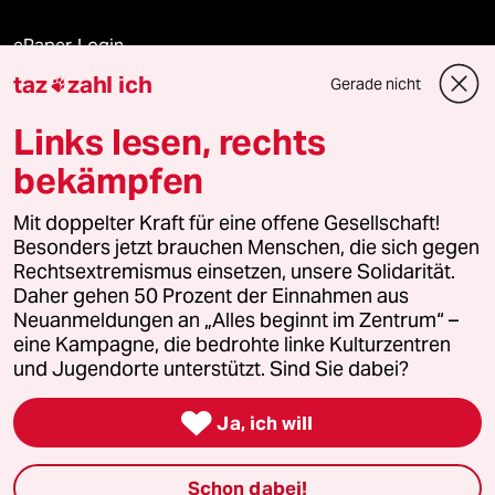
ePaper Login
taz
zahl ich
Gerade nicht

Downloads für Abonnierende
Links lesen, rechts
bekämpfen
© 2026 taz Verlags und Vertriebs GmbH
Mit doppelter Kraft für eine offene Gesellschaft!
Alle Rechte vorbehalten. Bei rechtlichen Fragen oder für Genehmigungen
wenden Sie sich bitte an
lizenzen@taz.de
Besonders jetzt brauchen Menschen, die sich gegen
Rechtsextremismus einsetzen, unsere Solidarität.
Daher gehen 50 Prozent der Einnahmen aus
Feedback
Redaktionsstatut
Kommune-Richtlinien
KI-
Neuanmeldungen an „Alles beginnt im Zentrum“ –
eine Kampagne, die bedrohte linke Kulturzentren
Leitlinie
Informant
Datenschutz
Impressum
AGB
und Jugendorte unterstützt. Sind Sie dabei?
Seitenwende
Einwilligungen widerrufen (Ads)

Ja, ich will
Schon dabei!