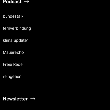
Podcast
bundestalk
fernverbindung
klima update°
Mauerecho
Freie Rede
reingehen
Newsletter