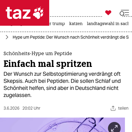

taz zahl ich
bergsteigen
usa unter trump
katzen
landtagswahl in sachs

taz zahl ich
it
Hype um Peptide: Der Wunsch nach Schönheit verdrängt die Sk
taz zahl ich
themen
Schönheits-Hype um Peptide
Einfach mal spritzen
politik
Der Wunsch zur Selbstoptimierung verdrängt oft
öko
Skepsis. Auch bei Peptiden. Die sollen Schlaf und
Schönheit helfen, sind aber in Deutschland nicht
gesellschaft
zugelassen.
kultur
3.6.2026
20:02 Uhr
teilen
sport