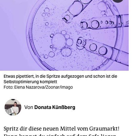
berlin
nord
wahrheit
verlag
verlag
veranstaltungen
Etwas pipettiert, in die Spritze aufgezogen und schon ist die
shop
Selbstoptimierung komplett
Foto: Elena Nazarova/Zoonar/imago
fragen & hilfe
unterstützen
Von
Donata Künßberg
abo
genossenschaft
Spritz dir diese neuen Mittel vom Graumarkt!