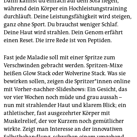
Dann kannst du einfach auf dem Sofa liegen,
epaper login
während dein Körper ein Hochleistungstraining
durchläuft. Deine Leistungsfähigkeit wird steigen,
ganz ohne Sport. Du brauchst weniger Schlaf.
Deine Haut wird strahlen. Dein Genom erfährt
einen Reset. Die irre Rede ist von Peptiden.
Fast jede Maladie soll mit einer Spritze zum
Verschwinden gebracht werden. Spritzen-Mixe
heißen Glow Stack oder Wolverine Stack. Was sie
bewirken sollen, zeigen die Sprit­ze­r*in­nen online
mit Vorher-nachher-Slideshows: Ein Gesicht, das
vor vier Wochen noch müde und grau aussah –
nun mit strahlender Haut und klarem Blick; ein
athletischer, fast ausgezehrter Körper mit
Muskelrelief, der vor Kurzem noch gemütlicher
wirkte. Zeigt man Interesse an der innovativen