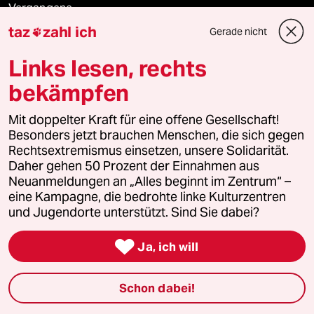
Vergangene
taz
zahl ich
Gerade nicht

taz lab 2027
Links lesen, rechts
bekämpfen
Mehr taz Lesestoff
Mit doppelter Kraft für eine offene Gesellschaft!
Besonders jetzt brauchen Menschen, die sich gegen
Rechtsextremismus einsetzen, unsere Solidarität.
taz Blogs
Daher gehen 50 Prozent der Einnahmen aus
Neuanmeldungen an „Alles beginnt im Zentrum“ –
taz FUTURZWEI
eine Kampagne, die bedrohte linke Kulturzentren
und Jugendorte unterstützt. Sind Sie dabei?
Le Monde diplomatique

Ja, ich will
taz Archiv
Schon dabei!