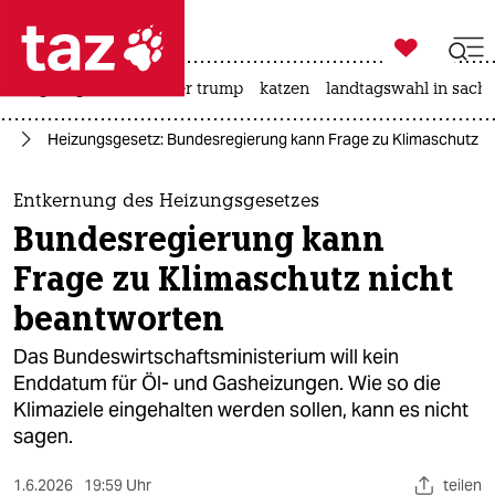

taz zahl ich
bergsteigen
usa unter trump
katzen
landtagswahl in sachs

taz zahl ich
hr
Heizungsgesetz: Bundesregierung kann Frage zu Klimaschutz n
taz zahl ich
themen
Entkernung des Heizungsgesetzes
Bundesregierung kann
politik
Frage zu Klimaschutz nicht
öko
beantworten
gesellschaft
Das Bundeswirtschaftsministerium will kein
Enddatum für Öl- und Gasheizungen. Wie so die
kultur
Klimaziele eingehalten werden sollen, kann es nicht
sagen.
sport
1.6.2026
19:59 Uhr
teilen