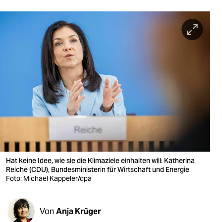
berlin
nord
wahrheit
verlag
verlag
veranstaltungen
shop
fragen & hilfe
Hat keine Idee, wie sie die Klimaziele einhalten will: Katherina
unterstützen
Reiche (CDU), Bundesministerin für Wirtschaft und Energie
Foto: Michael Kappeler/dpa
abo
genossenschaft
Von
Anja Krüger