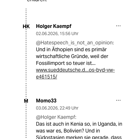
Holger Kaempf
HK
02.06.2026
,
15:56 Uhr
@Hatespeech_is_not_an_opinion:
Und in Äthopien sind es primär
wirtschaftliche Gründe, weil der
Fossilimport so teuer ist...
www.sueddeutsche.d...os-byd-vw-
e461515/
Momo33
M
03.06.2026
,
22:49 Uhr
@Holger Kaempf:
Das ist auch in Kenia so, in Uganda, in
was war es, Bolivien? Und in
Südostasien merken sie gerade, dass