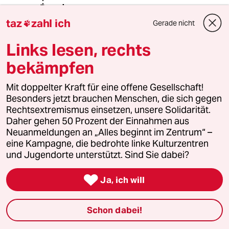
drum
D
02.06.2026
,
11:05 Uhr
taz
zahl ich
Gerade nicht

@Bluewater:
Links lesen, rechts
"Die AfD und Reiche laufen ja in der
Klimapolitik eh in die selbe Richtung"
bekämpfen
So traurig es ist, aber ich habe
langsam auch den Eindruck. Wenn
Mit doppelter Kraft für eine offene Gesellschaft!
man mal das ganze Gerede von AfD
Besonders jetzt brauchen Menschen, die sich gegen
und Reiche weg lässt, wie würde sich
Rechtsextremismus einsetzen, unsere Solidarität.
denn realistisch die Politik
Daher gehen 50 Prozent der Einnahmen aus
unterscheiden? Wir brauchen
Neuanmeldungen an „Alles beginnt im Zentrum“ –
erneuerbare schon allein um uns
eine Kampagne, die bedrohte linke Kulturzentren
unabhängiger zu machen. An
und Jugendorte unterstützt. Sind Sie dabei?
welchem Punkt unterscheidet sich
die aktuelle Politik von einer, die

Ja, ich will
einen menschengemachten
Klimawandel generell in Abrede
stellt? Was wären die Punkte, bei
Schon dabei!
denen man anders handeln würde,
wenn man CO2-Zertifikate-Handel als