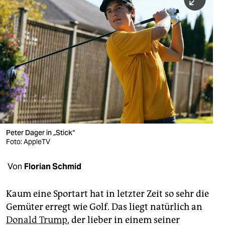
berlin
nord
wahrheit
verlag
verlag
veranstaltungen
shop
Peter Dager in „Stick“
Foto: AppleTV
fragen & hilfe
unterstützen
Von
Florian Schmid
abo
Kaum eine Sportart hat in letzter Zeit so sehr die
Gemüter erregt wie Golf. Das liegt natürlich an
genossenschaft
Donald Trump
, der lieber in einem seiner