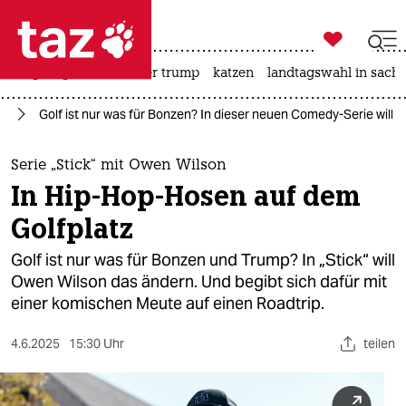

taz zahl ich
bergsteigen
usa unter trump
katzen
landtagswahl in sachs

taz zahl ich
de
Golf ist nur was für Bonzen? In dieser neuen Comedy-Serie will
taz zahl ich
themen
Serie „Stick“ mit Owen Wilson
In Hip-Hop-Hosen auf dem
politik
Golfplatz
öko
Golf ist nur was für Bonzen und Trump? In „Stick“ will
Owen Wilson das ändern. Und begibt sich dafür mit
gesellschaft
einer komischen Meute auf einen Roadtrip.
kultur
4.6.2025
15:30 Uhr
teilen
sport