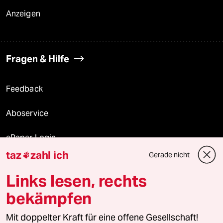
Anzeigen
Fragen & Hilfe
Feedback
Aboservice
ePaper Login
taz
zahl ich
Gerade nicht

Downloads für Abonnierende
Links lesen, rechts
bekämpfen
© 2026 taz Verlags und Vertriebs GmbH
Alle Rechte vorbehalten. Bei rechtlichen Fragen oder für Genehmigungen
Mit doppelter Kraft für eine offene Gesellschaft!