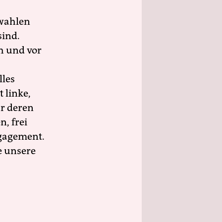
wahlen
sind.
h und vor
lles
 linke,
ür deren
n, frei
ngagement.
e unsere