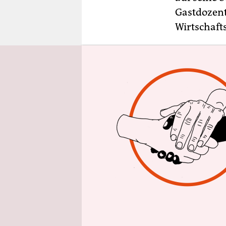
epaper login
Gastdozent
Wirtschafts
Am Mittwoc
Gabriel zu
Verein stre
rund 500 „
und Medien
darunter d
Ex-
Bild
-Ch
der Einzig
Leisetreten
Geboren 19
SPD, späte