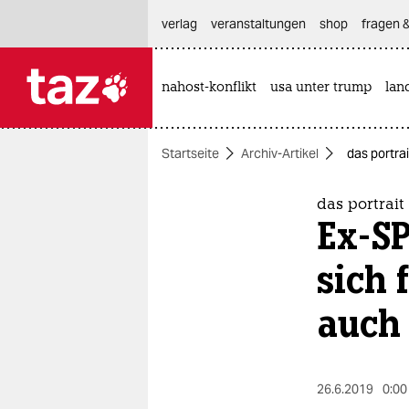
hautnavigation anspringen
hauptinhalt anspringen
footer anspringen
verlag
veranstaltungen
shop
fragen &
nahost-konflikt
usa unter trump
lan

taz zahl ich
taz zahl ich
Startseite
Archiv-Artikel
das portra
themen
politik
das portrait
Ex-SP
öko
sich 
gesellschaft
auch 
kultur
sport
26.6.2019
0:00