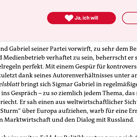
hrte er die Partei als Bundesvorsitzender. Als Hi
ag anderen das Feld überlassen und Politik vor 

Ja, ich will
htern im heimischen Goslar erklären? Schwierig 
Firmenbosse und die Weltdiplomatie zuhörten.
d Gabriel seiner Partei vorwirft, zu sehr dem Be
d Medienbetrieb verhaftet zu sein, beherrscht er 
elregeln perfekt. Mit einem Gespür für kontrover
zuletzt dank seines Autorenverhältnisses unter 
lsblatt
bringt sich Sigmar Gabriel in regelmäßig
ins Gespräch – zu so ziemlich jedem Thema, das 
iecht. Er sah einen aus weltwirtschaftlicher Sich
 Sturm“ über Europa aufziehen, warb für eine E
en Marktwirtschaft und den Dialog mit Russland.