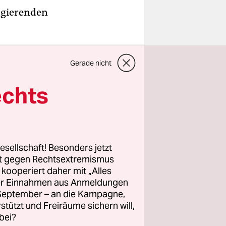
agierenden
ach wird
Gerade nicht
lt. Der
“ und zählt
echts
senschaft
liedern,
chen und
en nicht
esellschaft! Besonders jetzt
r das
rt gegen Rechtsextremismus
z kooperiert daher mit „Alles
ller Einnahmen aus Anmeldungen
. September – an die Kampagne,
agter der
rstützt und Freiräume sichern will,
bei?
Von 2009