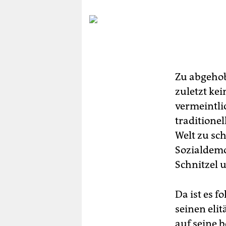
berlin
nord
wahrheit
verlag
Zu abgehobe
verlag
zuletzt ke
vermeintli
veranstaltungen
traditione
shop
Welt zu sch
fragen & hilfe
Sozialdemo
Schnitzel 
unterstützen
abo
Da ist es 
seinen eli
genossenschaft
auf seine 