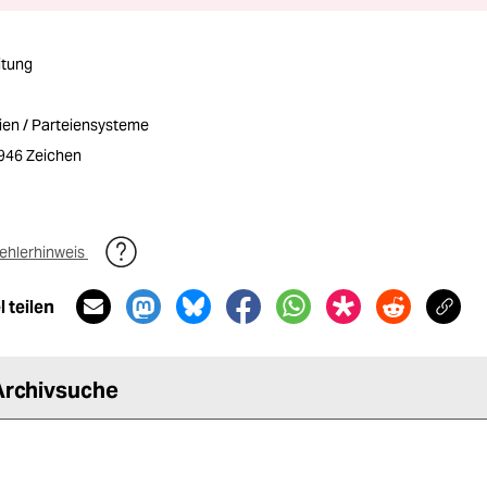
itung
eien / Parteiensysteme
2946 Zeichen
ehlerhinweis
 teilen
Archivsuche