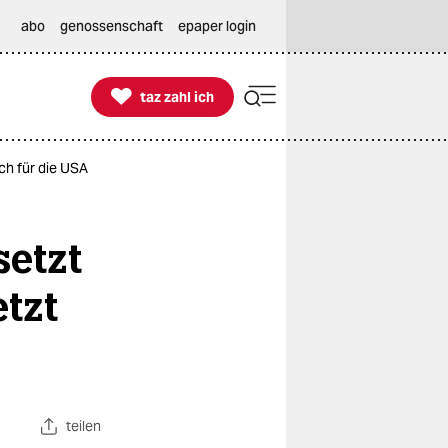
abo
genossenschaft
epaper login

taz zahl ich
taz zahl ich
uch für die USA
setzt
etzt
teilen