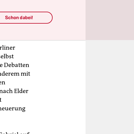
nterbänkler
allem den
Schon dabei!
für einen,
rliner
selbst
se Debatten
anderem mit
en
nach Elder
t
rneuerung