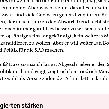
obs im weiten Feld der Politikberatung mag sich 
e empfehlen. Aber was bedeutet das alles für sein
? Zwar sind viele Genossen genervt von ihrem Ex-
en, der in acht Jahren den Abwärtstrend nicht s
er noch immer glaubt, es besser zu wissen als all
er 59-Jährige selbst angekündigt, kein weiteres M
kandidieren zu wollen. Aber er will weiter „an B
d Politik für die SPD machen.
iß? Dass so manch längst Abgeschriebener den 
olitik noch mal wagt, zeigt sich bei Friedrich Merz
ute wohl als Vorsitzenden der Atlantik-Brücke ab
gierten stärken