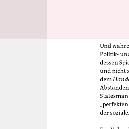
bis 2017 fü
im Bundest
beiden Töc
dem einst 
Und währen
Politik- un
dessen Spi
und nicht 
dem
Hande
Abständen 
Statesman r
„perfekten
der sozial