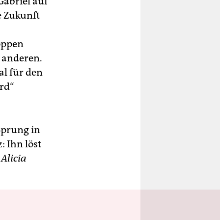
Gabriel auf
e Zukunft
toppen
e anderen.
al für den
ord“
Sprung in
: Ihn löst
.
Alicia