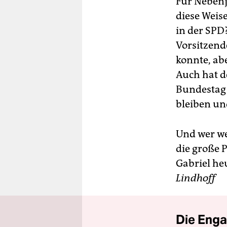
Für Nebenj
diese Weis
in der SPD
Vorsitzend
konnte, ab
Auch hat d
Bundestag 
bleiben un
Und wer we
die große P
Gabriel he
Lindhoff
Die Enga