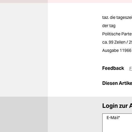
taz. die tagesze
der tag
Politische Part
ca. 99 Zeilen / 
Ausgabe 11966
Feedback
F
Diesen Artikel
Login zur 
E-Mail
*