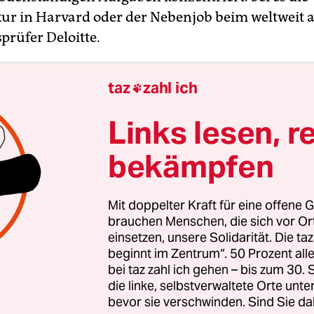
ur in Harvard oder der Nebenjob beim weltweit 
prüfer Deloitte.
h kommt noch ein Job dazu: Aller Voraussicht n
taz
zahl ich

m neuen Vorsitzenden der Atlantik-Brücke gewäh
itet für „offene Gesellschaften und freien Handel
Links lesen, r
Entscheidungsträger aus Wirtschaft, Politik, Wis
bekämpfen
 von beiden Seiten des Atlantiks“ zu seinen Mitg
en ehemaligen Deutsche-Bank-Chef Jürgen Fits
efredakteur Kai Diekmann. Sigmar Gabriel ist eb
Mit doppelter Kraft für eine offene G
e, dem nach einer langen Karriere als Lautspreche
brauchen Menschen, die sich vor O
einsetzen, unsere Solidarität. Die ta
 schwerfällt.
beginnt im Zentrum“. 50 Prozent a
bei taz zahl ich gehen – bis zum 30
59 war der Niedersachse einst Popkultur-Beauftr
die linke, selbstverwaltete Orte unte
bevor sie verschwinden. Sind Sie da
r Vizekanzler, Wirtschafts- und Außenminister. 