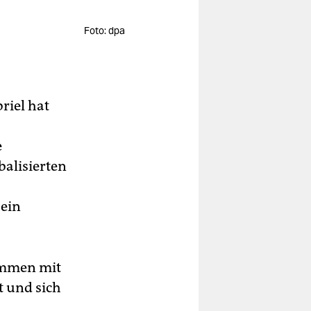
Foto: dpa
riel hat
e
balisierten
sein
sammen mit
t und sich