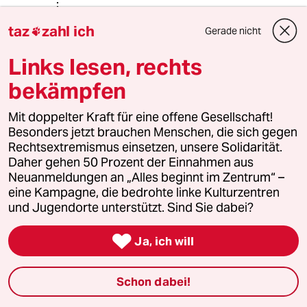
Angelika Oetken
AO
taz
zahl ich
Gerade nicht

16.12.2017
,
10:20 Uhr
@Genuss-ist-natürlich:
Links lesen, rechts
Die Autorin beschrieb lediglich einen
in unserer Kultur ungewöhnlichen
bekämpfen
Ablauf dessen, was als Sex zwischen
Frau und Mann gilt. Sie schildert, als
Mit doppelter Kraft für eine offene Gesellschaft!
wie erfüllend sie ihn erlebte.
Besonders jetzt brauchen Menschen, die sich gegen
Rechtsextremismus einsetzen, unsere Solidarität.
Guter Sex ist eine Kunst, aber nicht
Daher gehen 50 Prozent der Einnahmen aus
jeder Mensch ein Künstler. Es ist wie
Neuanmeldungen an „Alles beginnt im Zentrum“ –
beim Essen, da gibt es auch etwas
eine Kampagne, die bedrohte linke Kulturzentren
für jeden Geschmack. Manche
und Jugendorte unterstützt. Sind Sie dabei?
bevorzugen sehr anspruchsvolle
Küche, andere möchten Fastfood.

Ja, ich will
Wenn Menschen eine
zwischenmenschliche sexuelle
Beziehung eingehen, unabhängig
Schon dabei!
davon ob die wenige Minuten oder