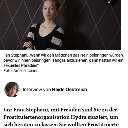
berlin
nord
wahrheit
verlag
verlag
Ilan Stephani: „Wenn wir den Mädchen das Nein beibringen würden,
bevor wir ihnen beibringen, Tangas anzuziehen, dann hätten wir ein
veranstaltungen
sexuelles Paradies“
Foto: Amélie Losier
shop
fragen & hilfe
Interview von
Heide Oestreich
unterstützen
abo
taz: Frau Stephani, mit Freuden sind Sie zu der
Prostituiertenorganisation Hydra spaziert, um
genossenschaft
sich beraten zu lassen: Sie wollten Prostituierte