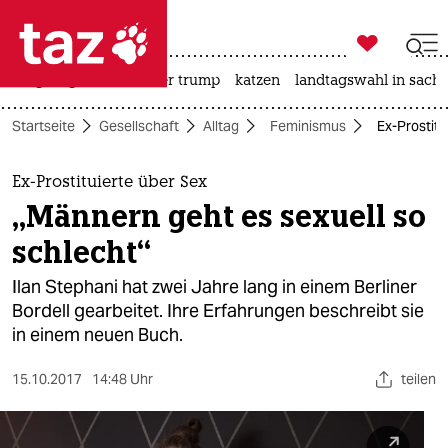

taz zahl ich
bergsteigen
usa unter trump
katzen
landtagswahl in sachs

taz zahl ich
Startseite
Gesellschaft
Alltag
Feminismus
Ex-Prostitu
taz zahl ich
themen
Ex-Prostituierte über Sex
„Männern geht es sexuell so
politik
schlecht“
öko
Ilan Stephani hat zwei Jahre lang in einem Berliner
Bordell gearbeitet. Ihre Erfahrungen beschreibt sie
gesellschaft
in einem neuen Buch.
kultur
15.10.2017
14:48 Uhr
teilen
sport