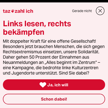
Le Monde diplomatique
taz
zahl ich
Gerade nicht

taz Archiv
Links lesen, rechts
bekämpfen
Mehr taz Angebote
Mit doppelter Kraft für eine offene Gesellschaft!
Besonders jetzt brauchen Menschen, die sich gegen
Rechtsextremismus einsetzen, unsere Solidarität.
Reisen
Daher gehen 50 Prozent der Einnahmen aus
Neuanmeldungen an „Alles beginnt im Zentrum“ –
Kantine
eine Kampagne, die bedrohte linke Kulturzentren
und Jugendorte unterstützt. Sind Sie dabei?
Shop

Ja, ich will
Anzeigen
Schon dabei!