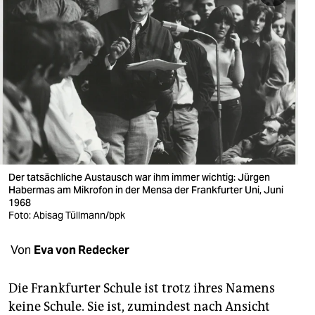
berlin
nord
wahrheit
verlag
verlag
veranstaltungen
Der tatsächliche Austausch war ihm immer wichtig: Jürgen
shop
Habermas am Mikrofon in der Mensa der Frankfurter Uni, Juni
1968
fragen & hilfe
Foto: Abisag Tüllmann/bpk
unterstützen
Von
Eva von Redecker
abo
Die Frankfurter Schule ist trotz ihres Namens
genossenschaft
keine Schule. Sie ist, zumindest nach Ansicht