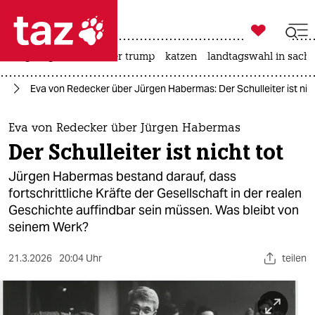

taz zahl ich
bergsteigen
usa unter trump
katzen
landtagswahl in sachs

taz zahl ich
ch
Eva von Redecker über Jürgen Habermas: Der Schulleiter ist nich
taz zahl ich
themen
Eva von Redecker über Jürgen Habermas
Der Schulleiter ist nicht tot
politik
Jürgen Habermas bestand darauf, dass
öko
fortschrittliche Kräfte der Gesellschaft in der realen
Geschichte auffindbar sein müssen. Was bleibt von
gesellschaft
seinem Werk?
kultur
21.3.2026
20:04 Uhr
teilen
sport