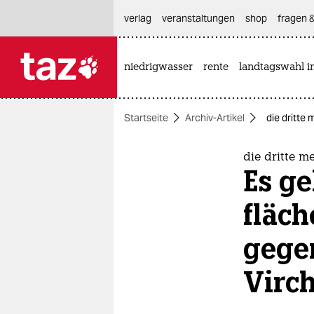
hautnavigation anspringen
hauptinhalt anspringen
footer anspringen
verlag
veranstaltungen
shop
fragen &
niedrigwasser
rente
landtagswahl i

taz zahl ich
taz zahl ich
Startseite
Archiv-Artikel
die dritte
themen
politik
die dritte m
Es ge
öko
fläc
gesellschaft
gegen
kultur
Virc
sport