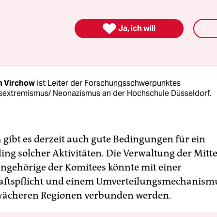
nenkomitees gegen die AfD“ stützt. Im Falle eines
ch Aufgabe dieser Gruppen, auf mögliche

Ja, ich will
gsaktivitäten von AfD-Funktionären zu achten.
n Virchow
ist Leiter der Forschungsschwerpunktes
sextremismus/ Neonazismus an der Hochschule Düsseldorf.
 gibt es derzeit auch gute Bedingungen für ein
ng solcher Aktivitäten. Die Verwaltung der Mitt
ngehörige der Komitees könnte mit einer
ftspflicht und einem Umverteilungsmechanismu
wächeren Regionen verbunden werden.