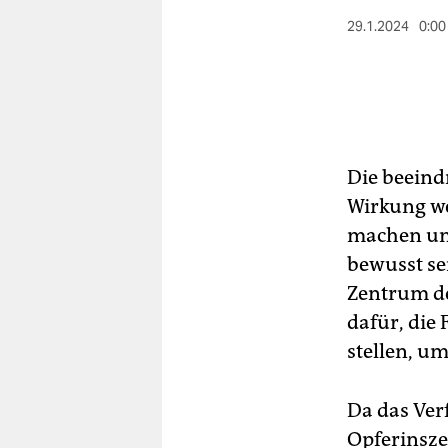
berlin
29.1.2024
0:00
nord
wahrheit
verlag
Die beeind
verlag
Wirkung we
veranstaltungen
machen und
shop
bewusst sei
Zentrum de
fragen & hilfe
dafür, die
unterstützen
stellen, u
abo
Da das Ver
genossenschaft
Opferinsze