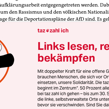
 Aufklärungsarbeit entgegengetreten werden. Dabe
um den Rassismus und den völkischen Nationali
age für die Deportationspläne der AfD sind. Es ge
duktivismus, also jene Position, wonach nur die
taz
zahl ich

eilhaben sollen, die auch produktiv sind. Diese Fi
ngesetzt: gegen Langzeitarbeitslose, gegen Bürger
Links lesen, r
nen, gegen Geflüchtete. Schließlich muss es mit 
bekämpfen
 dieses Jahres darum gehen, die Auseinanderset
iedern und -Wähler:innen zu führen, um die Br
wie möglich zu machen und den politischen Preis, 
Mit doppelter Kraft für eine offene G
 eine wie auch immer geartete Kooperation mit de
brauchen Menschen, die sich vor O
einsetzen, unsere Solidarität. Die ta
 im Herbst zu zahlen hätte, zu erhöhen.
beginnt im Zentrum“. 50 Prozent a
bei taz zahl ich gehen – bis zum 30
eine Aufgabe für eine koordinierte flächendecke
die linke, selbstverwaltete Orte unte
iner Bewegung, die sich auf lokale und regional
bevor sie verschwinden. Sind Sie da