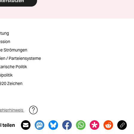
nterstützen
itung
ussion
che Strömungen
eien / Parteiensysteme
rische Politik
lpolitik
1920 Zeichen
ehlerhinweis
 teilen