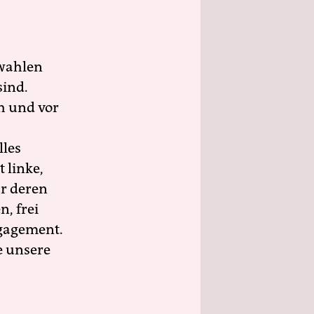
wahlen
sind.
h und vor
lles
 linke,
ür deren
n, frei
ngagement.
e unsere