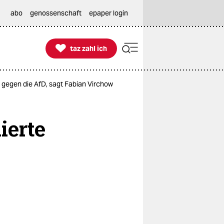
abo
genossenschaft
epaper login

taz zahl ich
taz zahl ich
 gegen die AfD, sagt Fabian Virchow
ierte