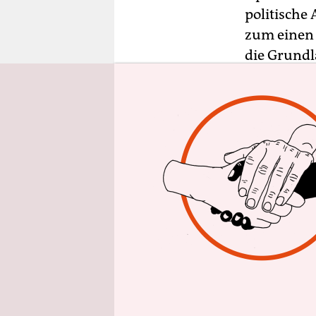
epaper login
politische
zum einen 
die Grundl
um den Pro
materiell t
flexibel ei
Bezieher:in
die Wahlen
CDU-Mitgl
so stabil 
Partei für
den Wahlen
Dies wäre 
Kampagne e