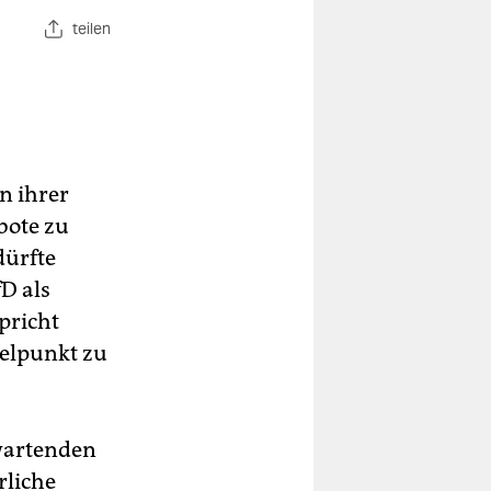
teilen
n ihrer
bote zu
dürfte
fD als
pricht
telpunkt zu
rwartenden
rliche