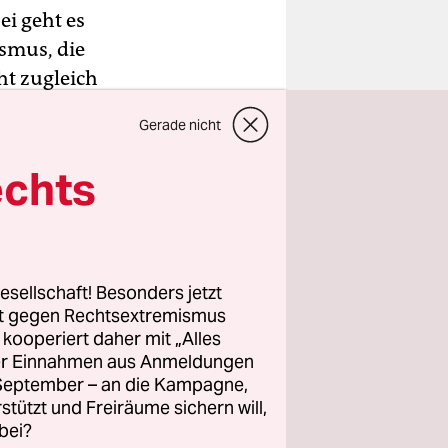
i geht es
smus, die
ht zugleich
jenigen
Gerade nicht
gur wird
geld-
echts
Blick auf
zung mit
andmauer
den die
esellschaft! Besonders jetzt
r AfD nach
rt gegen Rechtsextremismus
z kooperiert daher mit „Alles
ller Einnahmen aus Anmeldungen
. September – an die Kampagne,
nde
rstützt und Freiräume sichern will,
e
bei?