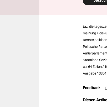
Jetzt u
taz. die tagesze
meinung + disk
Rechte politis
Politische Part
Außerparlamenta
Staatliche Sozia
ca. 64 Zeilen / 
Ausgabe 13301
Feedback
F
Diesen Artikel