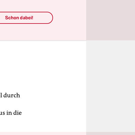
 Verbotes
Schon dabei!
el durch
s in die