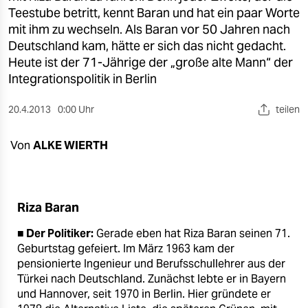
berlin
Teestube betritt, kennt Baran und hat ein paar Worte
mit ihm zu wechseln. Als Baran vor 50 Jahren nach
nord
Deutschland kam, hätte er sich das nicht gedacht.
wahrheit
Heute ist der 71-Jährige der „große alte Mann“ der
Integrationspolitik in Berlin
verlag
20.4.2013
0:00 Uhr
teilen
verlag
Von
ALKE WIERTH
veranstaltungen
shop
fragen & hilfe
Riza Baran
unterstützen
■
Der Politiker:
Gerade eben hat Riza Baran seinen 71.
Geburtstag gefeiert. Im März 1963 kam der
abo
pensionierte Ingenieur und Berufsschullehrer aus der
Türkei nach Deutschland. Zunächst lebte er in Bayern
genossenschaft
und Hannover, seit 1970 in Berlin. Hier gründete er