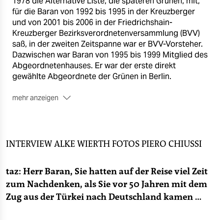
1978 die Alternative Liste, die späteren Grünen, mit,
epaper login
für die Baran von 1992 bis 1995 in der Kreuzberger
und von 2001 bis 2006 in der Friedrichshain-
Kreuzberger Bezirksverordnetenversammlung (BVV)
saß, in der zweiten Zeitspanne war er BVV-Vorsteher.
Dazwischen war Baran von 1995 bis 1999 Mitglied des
Abgeordnetenhauses. Er war der erste direkt
gewählte Abgeordnete der Grünen in Berlin.
mehr anzeigen
■
Der Aktivist:
Auch außerparlamentarisch war Baran
aktiv – als Mitbegründer des Türkischen Elternvereins
und bei der Kurdischen Gemeinde in Berlin, deren
Ehrenvorsitzender er ist. Als Lehrer engagierte er sich
INTERVIEW
ALKE WIERTH
FOTOS
PIERO CHIUSSI
in der Gewerkschaft Erziehung und Wissenschaft und
gründete die Berliner Sektion von SOS Rassismus mit.
taz: Herr Baran, Sie hatten auf der Reise viel Zeit
zum Nachdenken, als Sie vor 50 Jahren mit dem
Zug aus der Türkei nach Deutschland kamen …