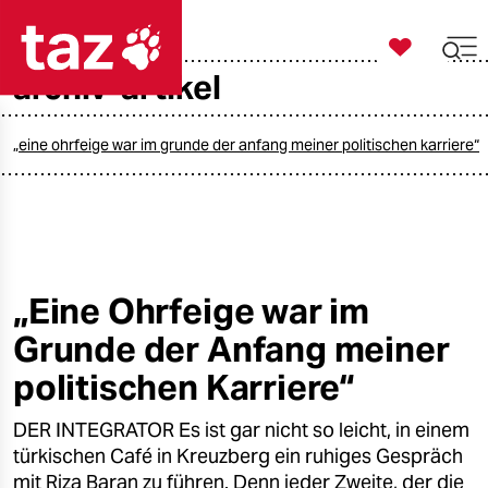

taz zahl ich
archiv-artikel

taz zahl ich
taz zahl ich
„eine ohrfeige war im grunde der anfang meiner politischen karriere“
themen
politik
öko
„Eine Ohrfeige war im
Grunde der Anfang meiner
gesellschaft
politischen Karriere“
kultur
DER INTEGRATOR Es ist gar nicht so leicht, in einem
sport
türkischen Café in Kreuzberg ein ruhiges Gespräch
mit Riza Baran zu führen. Denn jeder Zweite, der die