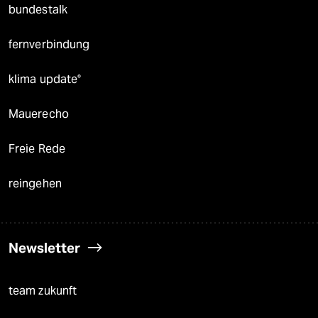
bundestalk
fernverbindung
klima update°
Mauerecho
Freie Rede
reingehen
Newsletter
team zukunft