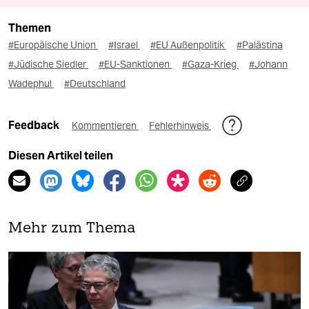
Themen
#Europäische Union
#Israel
#EU Außenpolitik
#Palästina
#Jüdische Siedler
#EU-Sanktionen
#Gaza-Krieg
#Johann
Wadephul
#Deutschland
Feedback
Kommentieren
Fehlerhinweis
Diesen Artikel teilen
Mehr zum Thema