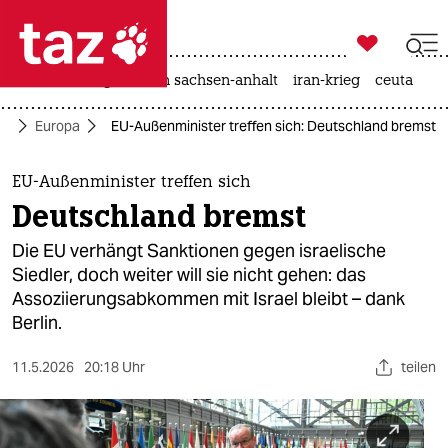

taz zahl ich
hitze
landtagswahl in sachsen-anhalt
iran-krieg
ceuta

taz zahl ich
tik
Europa
EU-Außenminister treffen sich: Deutschland bremst
taz zahl ich
themen
EU-Außenminister treffen sich
Deutschland bremst
politik
Die EU verhängt Sanktionen gegen israelische
öko
Siedler, doch weiter will sie nicht gehen: das
Assoziierungsabkommen mit Israel bleibt – dank
gesellschaft
Berlin.
kultur
11.5.2026
20:18 Uhr
teilen
sport