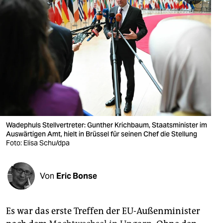
berlin
nord
wahrheit
verlag
verlag
veranstaltungen
Wadephuls Stellvertreter: Gunther Krichbaum, Staatsminister im
shop
Auswärtigen Amt, hielt in Brüssel für seinen Chef die Stellung
Foto: Elisa Schu/dpa
fragen & hilfe
unterstützen
Von
Eric Bonse
abo
genossenschaft
Es war das erste Treffen der EU-Außenminister