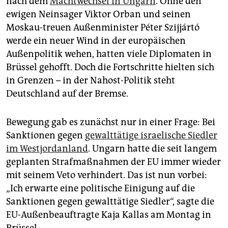
nach dem
Machtwechsel in Ungarn
. Ohne den
epaper login
ewigen Neinsager Viktor Orban und seinen
Moskau-treuen Außenminister Péter Szijjártó
werde ein neuer Wind in der europäischen
Außenpolitik wehen, hatten viele Diplomaten in
Brüssel gehofft. Doch die Fortschritte hielten sich
in Grenzen – in der Nahost-Politik steht
Deutschland auf der Bremse.
Bewegung gab es zunächst nur in einer Frage: Bei
Sanktionen gegen
gewalttätige israelische Siedler
im Westjordanland
. Ungarn hatte die seit langem
geplanten Strafmaßnahmen der EU immer wieder
mit seinem Veto verhindert. Das ist nun vorbei:
„Ich erwarte eine politische Einigung auf die
Sanktionen gegen gewalttätige Siedler“, sagte die
EU-Außenbeauftragte Kaja Kallas am Montag in