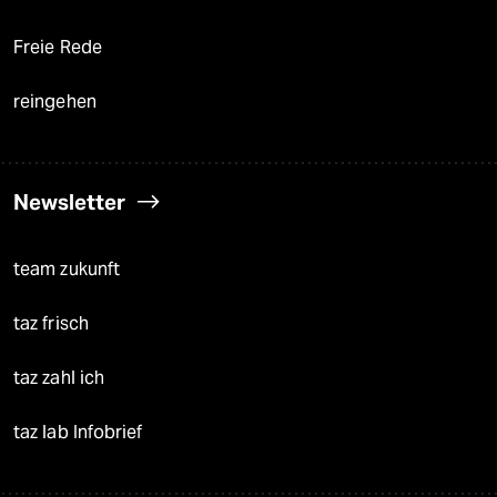
Freie Rede
reingehen
Newsletter
team zukunft
taz frisch
taz zahl ich
taz lab Infobrief