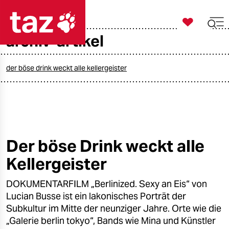

taz zahl ich
archiv-artikel

taz zahl ich
taz zahl ich
der böse drink weckt alle kellergeister
themen
politik
öko
Der böse Drink weckt alle
Kellergeister
gesellschaft
DOKUMENTARFILM „Berlinized. Sexy an Eis“ von
kultur
Lucian Busse ist ein lakonisches Porträt der
sport
Subkultur im Mitte der neunziger Jahre. Orte wie die
„Galerie berlin tokyo“, Bands wie Mina und Künstler