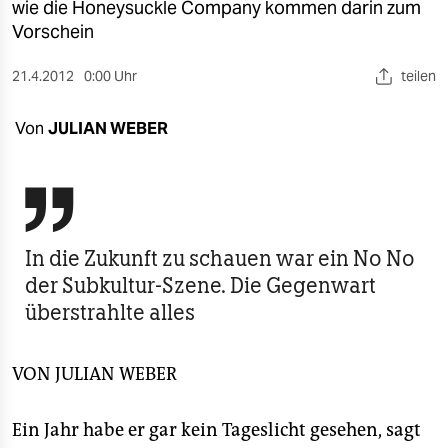
berlin
wie die Honeysuckle Company kommen darin zum
Vorschein
nord
21.4.2012
0:00 Uhr
teilen
wahrheit
Von
JULIAN WEBER
verlag
verlag

veranstaltungen
shop
In die Zukunft zu schauen war ein No No
der Subkultur-Szene. Die Gegenwart
fragen & hilfe
überstrahlte alles
unterstützen
VON
JULIAN WEBER
abo
genossenschaft
Ein Jahr habe er gar kein Tageslicht gesehen, sagt