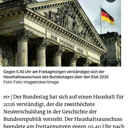
berlin
nord
wahrheit
verlag
verlag
veranstaltungen
Gegen 5.40 Uhr am Freitagmorgen verständigte sich der
shop
Haushaltsausschuss des Bundestages über den Etat 2026
Foto: Foto: imagebroker/imago
fragen & hilfe
unterstützen
rtr
| Der Bundestag hat sich auf einen Haushalt für
2026 verständigt, der die zweithöchste
abo
Neuverschuldung in der Geschichte der
genossenschaft
Bundesrepublik vorsieht. Der Haushaltsausschuss
beendete am Freitagmorgen gegen 05.40 Uhr nach