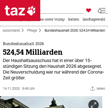

taz zahl ich
hitze
bergsteigen
usa unter trump
katzen
landtagswahl i

taz zahl ich
Deutschland
Pflege
Bundeshaushalt 2026: 524,54 Milliarden
taz zahl ich
themen
Bundeshaushalt 2026
524,54 Milliarden
politik
Der Haushaltsausschuss hat in einer über 15-
öko
stündigen Sitzung den Haushalt 2026 abgesegnet.
Die Neuverschuldung war nur während der Corona-
gesellschaft
Zeit größer.
kultur
14.11.2025
9:49 Uhr
teilen
sport