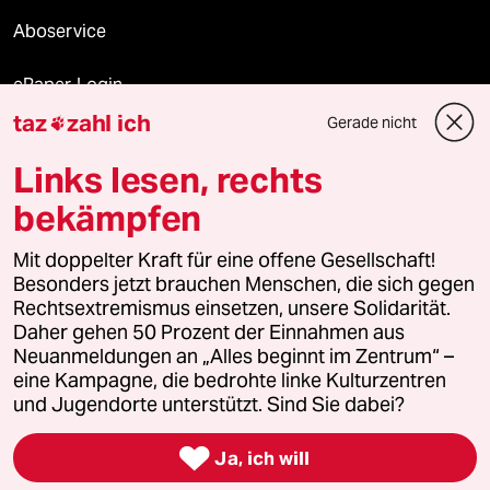
Aboservice
ePaper Login
taz
zahl ich
Gerade nicht

Downloads für Abonnierende
Links lesen, rechts
bekämpfen
© 2026 taz Verlags und Vertriebs GmbH
Alle Rechte vorbehalten. Bei rechtlichen Fragen oder für Genehmigungen
Mit doppelter Kraft für eine offene Gesellschaft!
wenden Sie sich bitte an
lizenzen@taz.de
Besonders jetzt brauchen Menschen, die sich gegen
Rechtsextremismus einsetzen, unsere Solidarität.
Daher gehen 50 Prozent der Einnahmen aus
Feedback
Redaktionsstatut
Kommune-Richtlinien
KI-
Neuanmeldungen an „Alles beginnt im Zentrum“ –
eine Kampagne, die bedrohte linke Kulturzentren
Leitlinie
Informant
Datenschutz
Impressum
AGB
und Jugendorte unterstützt. Sind Sie dabei?
Seitenwende
Einwilligungen widerrufen (Ads)

Ja, ich will