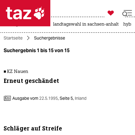

taz zahl ich
niedrigwasser
rente
landtagswahl in sachsen-anhalt
hybri

taz zahl ich
Startseite
Suchergebnisse
taz zahl ich
Suchergebnis 1 bis 15 von 15
themen
politik
■ KZ Nauen
Erneut geschändet
öko
gesellschaft
Ausgabe vom
22.5.1995
,
Seite 5,
Inland
kultur
sport
Schläger auf Streife