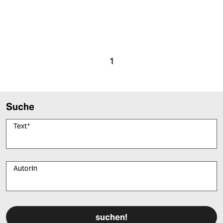
1
Suche
Text
*
AutorIn
Bitte füllen Sie alle Pflichtfelder (*) aus, um fortfahren zu können.