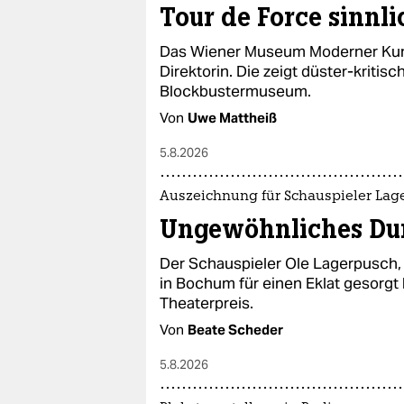
epaper login
Tour de Force sinnli
Das Wiener Museum Moderner Kuns
Direktorin. Die zeigt düster-kritis
Blockbustermuseum.
Von
Uwe Mattheiß
5.8.2026
Auszeichnung für Schauspieler Lag
Ungewöhnliches Du
Der Schauspieler Ole Lagerpusch,
in Bochum für einen Eklat gesorg
Theaterpreis.
Von
Beate Scheder
5.8.2026