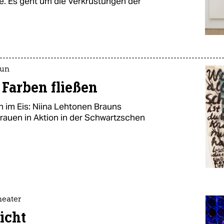
. Es geht um die Verkrustungen der
aun
 Farben fließen
 im Eis: Niina Lehtonen Brauns
rauen in Aktion in der Schwartzschen
heater
icht