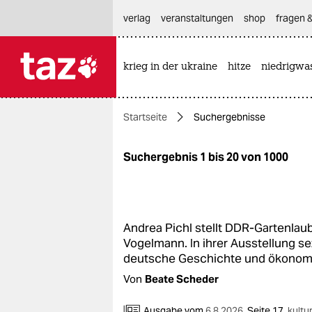
hautnavigation anspringen
hauptinhalt anspringen
footer anspringen
verlag
veranstaltungen
shop
fragen &
krieg in der ukraine
hitze
niedrigwa

taz zahl ich
taz zahl ich
Startseite
Suchergebnisse
themen
politik
Suchergebnis 1 bis 20 von 1000
öko
gesellschaft
Andrea Pichl stellt DDR-Gartenlaub
Vogelmann. In ihrer Ausstellung se
kultur
deutsche Geschichte und ökonom
Von
Beate Scheder
sport
Ausgabe vom
6.8.2026
,
Seite 17,
kultu