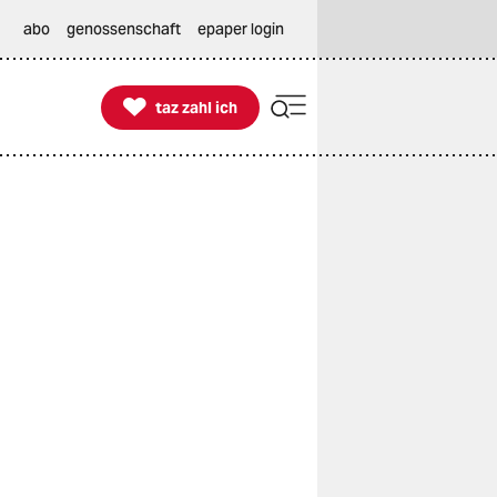
abo
genossenschaft
epaper login

taz zahl ich
taz zahl ich