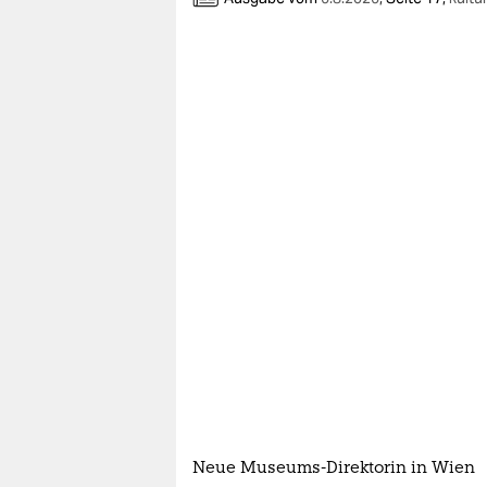
berlin
nord
wahrheit
verlag
verlag
veranstaltungen
shop
fragen & hilfe
unterstützen
abo
genossenschaft
Neue Museums-Direktorin in Wien