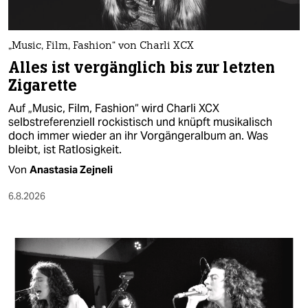
berlin
nord
„Music, Film, Fashion“ von Charli XCX
wahrheit
Alles ist vergänglich bis zur letzten
Zigarette
verlag
Auf „Music, Film, Fashion“ wird Charli XCX
verlag
selbstreferenziell rockistisch und knüpft musikalisch
doch immer wieder an ihr Vorgängeralbum an. Was
veranstaltungen
bleibt, ist Ratlosigkeit.
Von
Anastasia Zejneli
shop
6.8.2026
fragen & hilfe
unterstützen
abo
genossenschaft