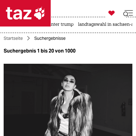

taz zahl ich
nahost-konflikt
usa unter trump
landtagswahl in sachsen-an

taz zahl ich
Startseite
Suchergebnisse
taz zahl ich
Suchergebnis 1 bis 20 von 1000
themen
politik
öko
gesellschaft
kultur
sport