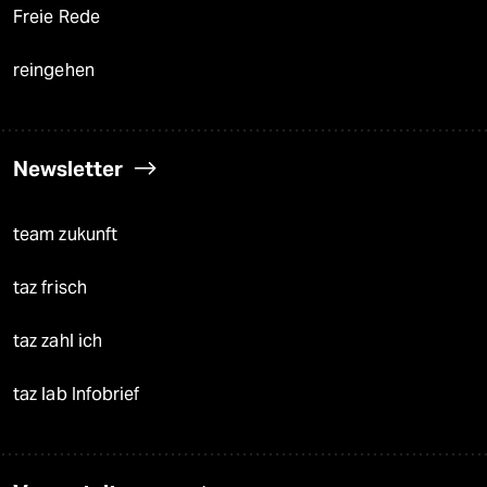
Freie Rede
reingehen
Newsletter
team zukunft
taz frisch
taz zahl ich
taz lab Infobrief