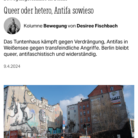
berlin
Queer oder hetero, Antifa sowieso
nord
Kolumne
Bewegung
von
Desiree Fischbach
wahrheit
verlag
Das Tuntenhaus kämpft gegen Verdrängung, Antifas in
Weißensee gegen transfeindliche Angriffe. Berlin bleibt
queer, antifaschistisch und widerständig.
verlag
veranstaltungen
9.4.2024
shop
fragen & hilfe
unterstützen
abo
genossenschaft