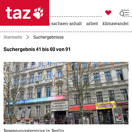

taz zahl ich
hitze
landtagswahl in sachsen-anhalt
arbeit
klimawandel

taz zahl ich
Startseite
Suchergebnisse
taz zahl ich
Suchergebnis 41 bis 60 von 91
themen
politik
öko
gesellschaft
kultur
sport
Bewegungstermine in Berlin