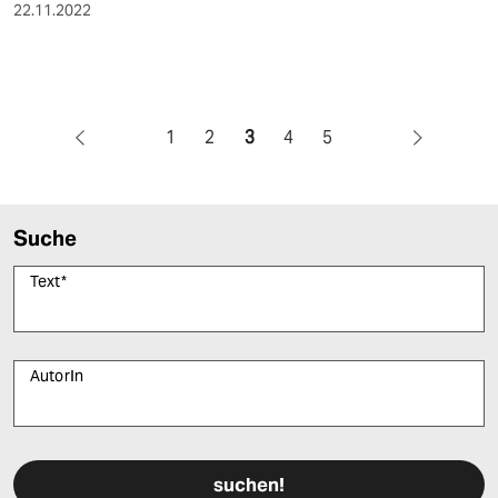
22.11.2022
1
2
3
4
5
Suche
Text
*
AutorIn
Bitte füllen Sie alle Pflichtfelder (*) aus, um fortfahren zu können.