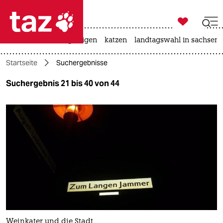

taz zahl ich
ceuta
hitze
bergsteigen
katzen
landtagswahl in sachsen-

taz zahl ich
Startseite
Suchergebnisse
taz zahl ich
Suchergebnis 21 bis 40 von 44
themen
politik
öko
gesellschaft
kultur
sport
Weinkater und die Stadt