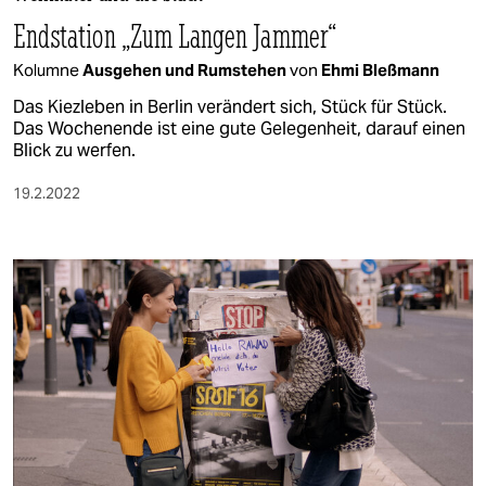
berlin
Endstation „Zum Langen Jammer“
nord
Kolumne
Ausgehen und Rumstehen
von
Ehmi Bleßmann
wahrheit
Das Kiezleben in Berlin verändert sich, Stück für Stück.
Das Wochenende ist eine gute Gelegenheit, darauf einen
verlag
Blick zu werfen.
verlag
19.2.2022
veranstaltungen
shop
fragen & hilfe
unterstützen
abo
genossenschaft