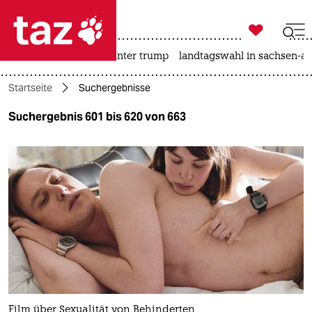

taz zahl ich
nahost-konflikt
usa unter trump
landtagswahl in sachsen-an

taz zahl ich
Startseite
Suchergebnisse
taz zahl ich
Suchergebnis 601 bis 620 von 663
themen
politik
öko
gesellschaft
kultur
sport
Film über Sexualität von Behinderten