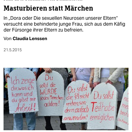
berlin
Masturbieren statt Märchen
nord
In „Dora oder Die sexuellen Neurosen unserer Eltern“
versucht eine behinderte junge Frau, sich aus dem Käfig
wahrheit
der Fürsorge ihrer Eltern zu befreien.
Von
Claudia Lenssen
verlag
21.5.2015
verlag
veranstaltungen
shop
fragen & hilfe
unterstützen
abo
genossenschaft