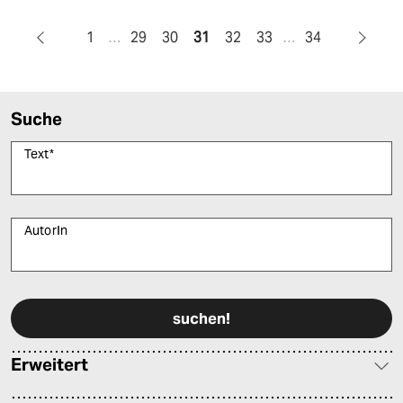
1
…
29
30
31
32
33
…
34
Suche
Text
*
AutorIn
Bitte füllen Sie alle Pflichtfelder (*) aus, um fortfahren zu können.
Erweitert