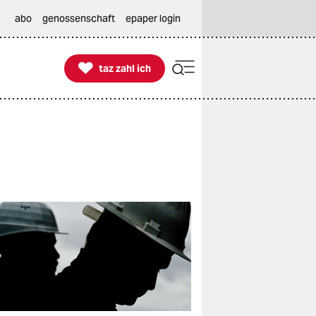
abo
genossenschaft
epaper login

taz zahl ich
taz zahl ich