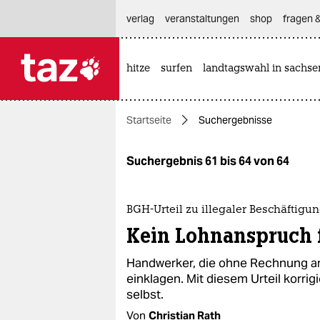
hautnavigation anspringen
hauptinhalt anspringen
footer anspringen
verlag
veranstaltungen
shop
fragen &
hitze
surfen
landtagswahl in sachse

taz zahl ich
taz zahl ich
Startseite
Suchergebnisse
themen
politik
Suchergebnis 61 bis 64 von 64
öko
BGH-Urteil zu illegaler Beschäftigu
gesellschaft
Kein Lohnanspruch 
kultur
Handwerker, die ohne Rechnung arb
einklagen. Mit diesem Urteil korri
sport
selbst.
Von
Christian Rath