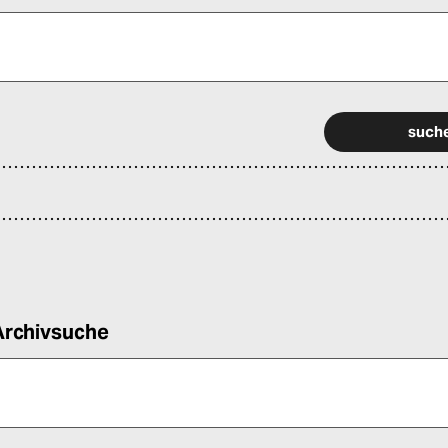
 alle Pflichtfelder (*) aus, um fortfahren zu können.
Archivsuche