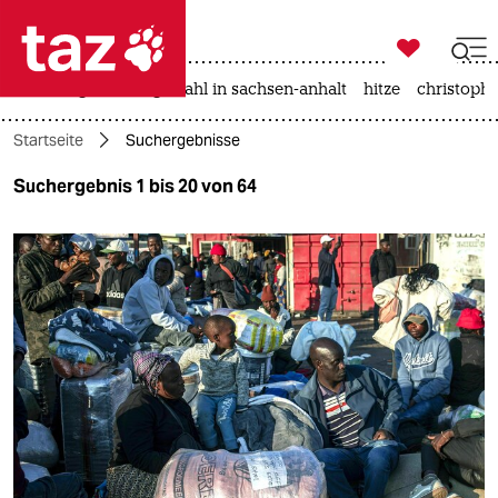

taz zahl ich
iran-krieg
landtagswahl in sachsen-anhalt
hitze
christophe

taz zahl ich
Startseite
Suchergebnisse
taz zahl ich
Suchergebnis 1 bis 20 von 64
themen
politik
öko
gesellschaft
kultur
sport