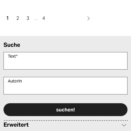
1
2
3
…
4
Suche
Text
*
AutorIn
Bitte füllen Sie alle Pflichtfelder (*) aus, um fortfahren zu können.
Erweitert