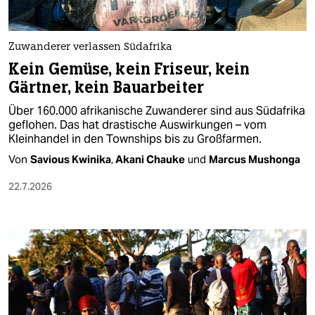
berlin
nord
Zuwanderer verlassen Südafrika
wahrheit
Kein Gemüse, kein Friseur, kein
Gärtner, kein Bauarbeiter
verlag
Über 160.000 afrikanische Zuwanderer sind aus Südafrika
verlag
geflohen. Das hat drastische Auswirkungen – vom
Kleinhandel in den Townships bis zu Großfarmen.
veranstaltungen
Von
Savious Kwinika
,
Akani Chauke
und
Marcus Mushonga
shop
22.7.2026
fragen & hilfe
unterstützen
abo
genossenschaft