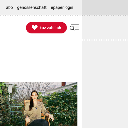
abo
genossenschaft
epaper login

taz zahl ich
taz zahl ich