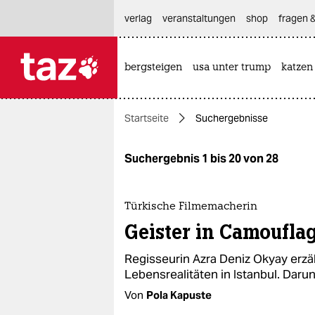
hautnavigation anspringen
hauptinhalt anspringen
footer anspringen
verlag
veranstaltungen
shop
fragen &
bergsteigen
usa unter trump
katzen

taz zahl ich
taz zahl ich
Startseite
Suchergebnisse
themen
politik
Suchergebnis 1 bis 20 von 28
öko
Türkische Filmemacherin
gesellschaft
Geister in Camoufla
kultur
Regisseurin Azra Deniz Okyay erzäh
Lebensrealitäten in Istanbul. Darun
sport
Von
Pola Kapuste