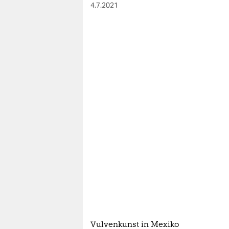
berlin
4.7.2021
nord
wahrheit
verlag
verlag
veranstaltungen
shop
fragen & hilfe
unterstützen
abo
genossenschaft
Vulvenkunst in Mexiko