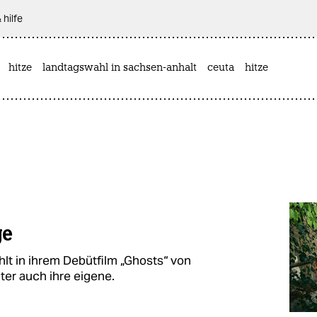
 hilfe
hitze
landtagswahl in sachsen-anhalt
ceuta
hitze
ge
lt in ihrem Debütfilm „Ghosts“ von
ter auch ihre eigene.