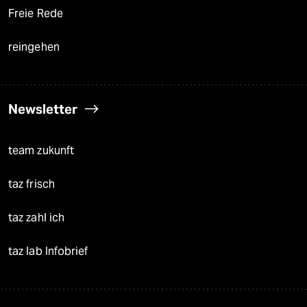
Freie Rede
reingehen
Newsletter
team zukunft
taz frisch
taz zahl ich
taz lab Infobrief