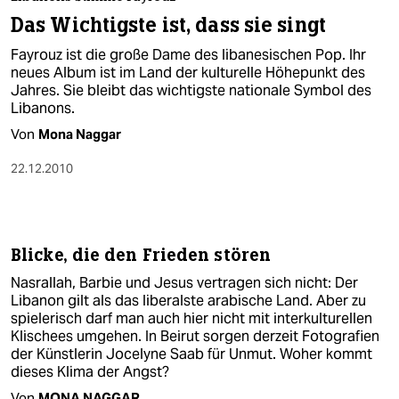
berlin
Das Wichtigste ist, dass sie singt
nord
Fayrouz ist die große Dame des libanesischen Pop. Ihr
neues Album ist im Land der kulturelle Höhepunkt des
wahrheit
Jahres. Sie bleibt das wichtigste nationale Symbol des
Libanons.
verlag
Von
Mona Naggar
verlag
22.12.2010
veranstaltungen
shop
Blicke, die den Frieden stören
fragen & hilfe
Nasrallah, Barbie und Jesus vertragen sich nicht: Der
unterstützen
Libanon gilt als das liberalste arabische Land. Aber zu
spielerisch darf man auch hier nicht mit interkulturellen
abo
Klischees umgehen. In Beirut sorgen derzeit Fotografien
der Künstlerin Jocelyne Saab für Unmut. Woher kommt
genossenschaft
dieses Klima der Angst?
Von
MONA NAGGAR