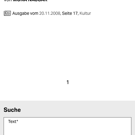
epaper login
Ausgabe vom
20.11.2008
,
Seite 17,
Kultur
1
Suche
Text
*