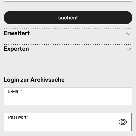
epaper login
Bitte füllen Sie alle Pflichtfelder (*) aus, um fortfahren zu können.
Erweitert
Experten
Login zur Archivsuche
E-Mail
*
Passwort
*
Bitte füllen Sie alle Pflichtfelder (*) aus, um fortfahren zu können.