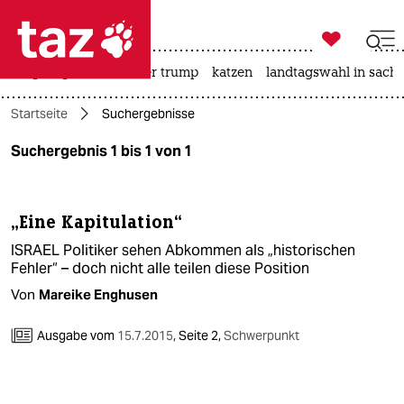

taz zahl ich
bergsteigen
usa unter trump
katzen
landtagswahl in sachs

taz zahl ich
Startseite
Suchergebnisse
taz zahl ich
Suchergebnis 1 bis 1 von 1
themen
politik
„Eine Kapitulation“
öko
ISRAEL Politiker sehen Abkommen als „historischen
Fehler“ – doch nicht alle teilen diese Position
gesellschaft
Von
Mareike Enghusen
kultur
Ausgabe vom
15.7.2015
,
Seite 2,
Schwerpunkt
sport