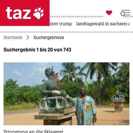

taz zahl ich
nahost-konflikt
usa unter trump
landtagswahl in sachsen-an

taz zahl ich
Startseite
Suchergebnisse
taz zahl ich
Suchergebnis 1 bis 20 von 743
themen
politik
öko
gesellschaft
kultur
sport
Erinnerung an die Sklaverei