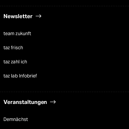
klima update°
Mauerecho
Freie Rede
reingehen
Newsletter
team zukunft
taz frisch
taz zahl ich