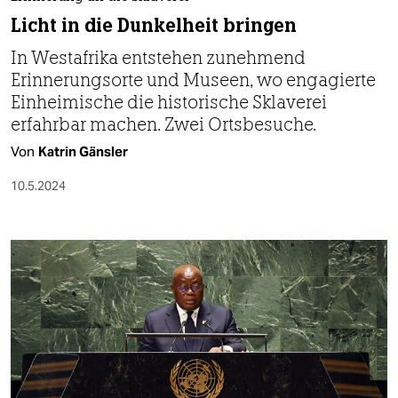
berlin
Licht in die Dunkelheit bringen
nord
In Westafrika entstehen zunehmend
Erinnerungsorte und Museen, wo engagierte
wahrheit
Einheimische die historische Sklaverei
verlag
erfahrbar machen. Zwei Ortsbesuche.
Von
Katrin Gänsler
verlag
10.5.2024
veranstaltungen
shop
fragen & hilfe
unterstützen
abo
genossenschaft