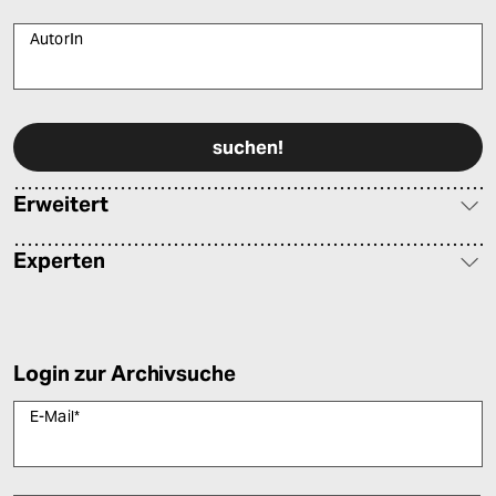
1
2
3
…
38
Suche
Text
*
AutorIn
Bitte füllen Sie alle Pflichtfelder (*) aus, um fortfahren zu können.
Erweitert
Experten