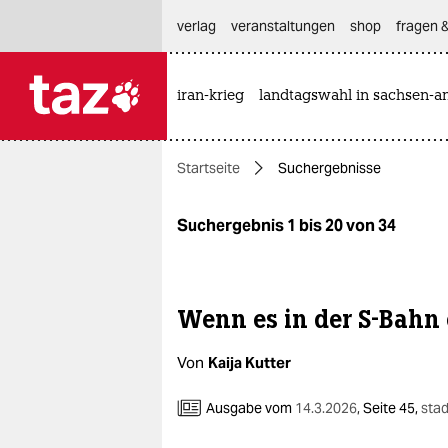
hautnavigation anspringen
hauptinhalt anspringen
footer anspringen
verlag
veranstaltungen
shop
fragen &
iran-krieg
landtagswahl in sachsen-an

taz zahl ich
taz zahl ich
Startseite
Suchergebnisse
themen
politik
Suchergebnis 1 bis 20 von 34
öko
gesellschaft
Wenn es in der S-Bahn
kultur
Von
Kaija Kutter
sport
Ausgabe vom
14.3.2026
,
Seite 45,
stad