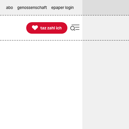
abo
genossenschaft
epaper login

taz zahl ich
taz zahl ich