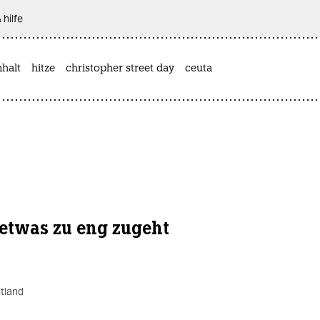
 hilfe
halt
hitze
christopher street day
ceuta
 etwas zu eng zugeht
tland